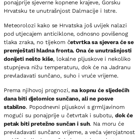
ponajprije sjeverne kopnene krajeve, Gorsku
Hrvatsku te unutrašnjost Dalmacije i Istre.
Meteorolozi kako se Hrvatska još uvijek nalazi
pod utjecajem anticiklone, odnosno povišenog
tlaka zraka, no tijekom č
etvrtka sa sjevera će se
premještati hladna fronta. Ona će unutrašnjosti
donijeti nešto kiše
, lokalne pljuskove i nekoliko
stupnjeva nižu temperaturu, dok će na Jadranu
prevladavati sunčano, suho i vruće vrijeme.
Prema njihovoj prognozi,
na kopnu će sljedećih
dana biti djelomice sunčano, ali ne posve
stabilno
. Popodnevni pljuskovi s grmljavinom
mogući su ponajprije u četvrtak i subotu,
dok će
petak biti pretežno sunčan i suh
. Na moru će
prevladavati sunčano vrijeme, a veća vjerojatnost