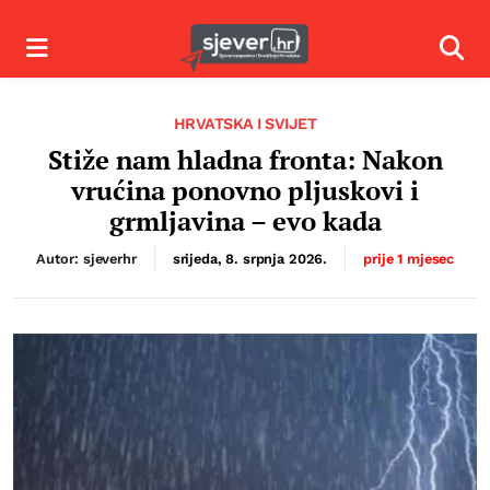
Izbornik
Izbor
HRVATSKA I SVIJET
Stiže nam hladna fronta: Nakon
vrućina ponovno pljuskovi i
grmljavina – evo kada
Autor: sjeverhr
srijeda, 8. srpnja 2026.
prije 1 mjesec