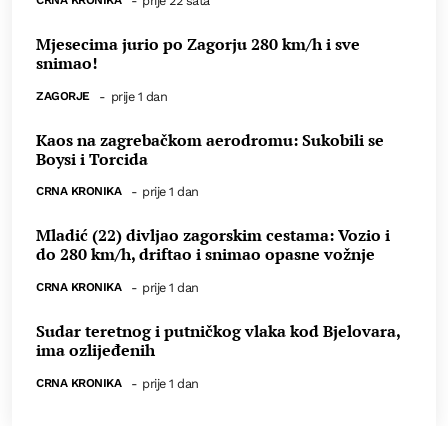
-
prije 22 sata
Mjesecima jurio po Zagorju 280 km/h i sve
snimao!
ZAGORJE
-
prije 1 dan
Kaos na zagrebačkom aerodromu: Sukobili se
Boysi i Torcida
CRNA KRONIKA
-
prije 1 dan
Mladić (22) divljao zagorskim cestama: Vozio i
do 280 km/h, driftao i snimao opasne vožnje
CRNA KRONIKA
-
prije 1 dan
Sudar teretnog i putničkog vlaka kod Bjelovara,
ima ozlijeđenih
CRNA KRONIKA
-
prije 1 dan