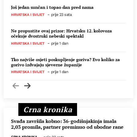
Još jedan sunčan i topao dan pred nama
-
prije 23 sata
HRVATSKA I SVIJET
Ne propustite ovaj prizor: Hrvatsku 12. kolovoza
očekuje dvostruki nebeski spektakl
-
prije 1 dan
HRVATSKA I SVIJET
Tko najviše osjeti poskupljenje goriva? Evo koliko za
gorivo izdvajaju sjeverne županije
-
prije 1 dan
HRVATSKA I SVIJET
Prethodno
Sljedeći
Crna kronika
Svađa završila kobno: 36-godišnjakinja imala
2,03 promila, partner preminuo od ubodne rane
CRNA KRONIKA