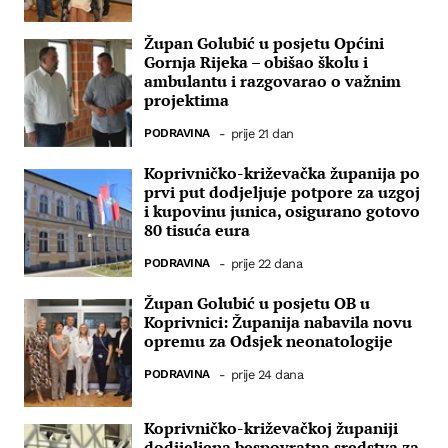
Župan Golubić u posjetu Općini
Gornja Rijeka – obišao školu i
ambulantu i razgovarao o važnim
projektima
PODRAVINA
-
prije 21 dan
Koprivničko-križevačka županija po
prvi put dodjeljuje potpore za uzgoj
i kupovinu junica, osigurano gotovo
80 tisuća eura
PODRAVINA
-
prije 22 dana
Župan Golubić u posjetu OB u
Koprivnici: Županija nabavila novu
opremu za Odsjek neonatologije
PODRAVINA
-
prije 24 dana
Koprivničko-križevačkoj županiji
dodijeljena bespovratna sredstva za