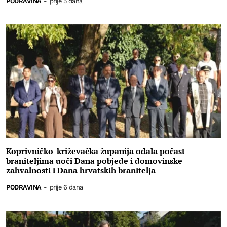
PODRAVINA
-
prije 5 dana
Koprivničko-križevačka županija odala počast
braniteljima uoči Dana pobjede i domovinske
zahvalnosti i Dana hrvatskih branitelja
PODRAVINA
-
prije 6 dana