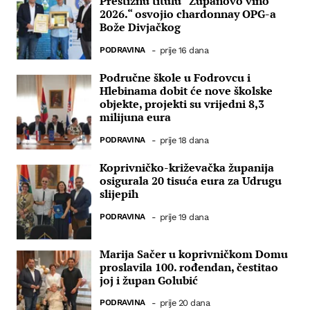
Prestižnu titulu “Županovo vino
2026.“ osvojio chardonnay OPG-a
Bože Divjačkog
PODRAVINA
-
prije 16 dana
Područne škole u Fodrovcu i
Hlebinama dobit će nove školske
objekte, projekti su vrijedni 8,3
milijuna eura
PODRAVINA
-
prije 18 dana
Koprivničko-križevačka županija
osigurala 20 tisuća eura za Udrugu
slijepih
PODRAVINA
-
prije 19 dana
Marija Sačer u koprivničkom Domu
proslavila 100. rođendan, čestitao
joj i župan Golubić
PODRAVINA
-
prije 20 dana