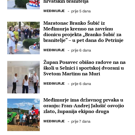
hrvatskih branitelja
MEĐIMURJE
-
prije 5 dana
Maratonac Branko Šubić iz
Međimurja krenuo na završnu
dionicu projekta „Branko Šubić za
branitelje“ – u pet dana do Petrinje
MEĐIMURJE
-
prije 6 dana
Župan Posavec obišao radove na na
školi u Selnici i sportskoj dvorani u
Svetom Martinu na Muri
MEĐIMURJE
-
prije 6 dana
Međimurje ima državnog prvaka u
oranju: Fran-Andrej Jalušić osvojio
zlato, županija ekipno druga
MEĐIMURJE
-
prije 7 dana