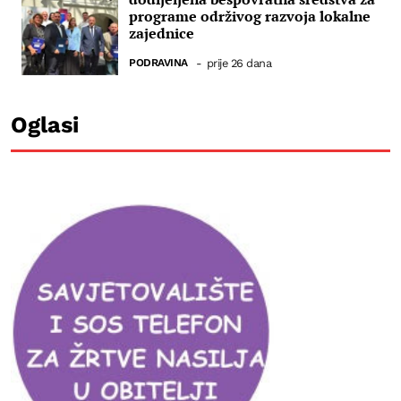
programe održivog razvoja lokalne
zajednice
PODRAVINA
-
prije 26 dana
Oglasi