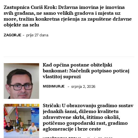
Zastupnica Curiš Krok: Državna imovina je imovina
svih građana, ne samo velikih gradova i mjesta uz
more, tražim konkretna rješenja za zapuštene državne
objekte na selu
ZAGORJE
-
prije 27 dana
Kad općina postane obiteljski
bankomat: Načelnik potpisao poticaj
vlastitoj supruzi
MEĐIMURJE
-
srpnja 2, 2026
Stričak: U obrazovanju gradimo sustav
jednakih šansi, dižemo kvalitetu
zdravstvene skrbi, štitimo okoliš,
potičemo gospodarski rast, gradimo
aglomeracije i brze ceste