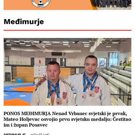
Međimurje
PONOS MEĐIMURJA Nenad Vrbanec svjetski je prvak,
Mateo Holjevac osvojio prvu svjetsku medalju: Čestitao
im i župan Posavec
MEĐIMURJE
-
prije 17 sati