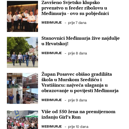
Završeno Svjetsko klupsko
prvenstvo u feeder ribolovu u
Međimurju - ovo su pobjednici
MEĐIMURJE
-
prije 7 dana
Stanovnici Međimurja žive najdulje
u Hrvatskoj!
MEĐIMURJE
-
prije 8 dana
Župan Posavec obišao gradilišta
škola u Murskom Središću i
Vratišincu: najveća ulaganja u
obrazovanje u povijesti Međimurja
MEĐIMURJE
-
prije 9 dana
Više od 550 žena na premijernom
izdanju Girl’s Run
MEĐIMURJE
-
prije 10 dana