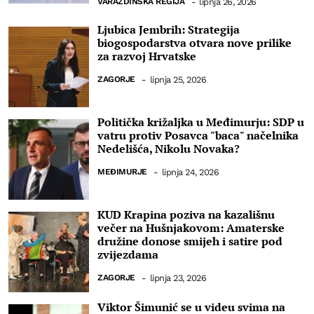
VARAŽDINSKA REGIJA
-
lipnja 26, 2026
Ljubica Jembrih: Strategija
biogospodarstva otvara nove prilike
za razvoj Hrvatske
ZAGORJE
-
lipnja 25, 2026
Politička križaljka u Međimurju: SDP u
vatru protiv Posavca "baca" načelnika
Nedelišća, Nikolu Novaka?
MEĐIMURJE
-
lipnja 24, 2026
KUD Krapina poziva na kazališnu
večer na Hušnjakovom: Amaterske
družine donose smijeh i satire pod
zvijezdama
ZAGORJE
-
lipnja 23, 2026
Viktor Šimunić se u videu svima na