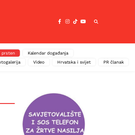
 prsten
Kalendar događanja
otogalerija
Video
Hrvatska i svijet
PR članak