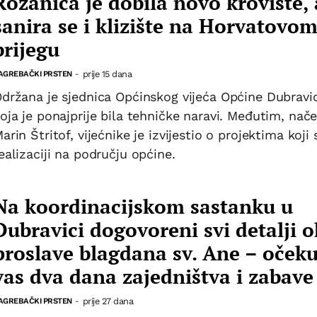
Rožanica je dobila novo krovište, 
sanira se i klizište na Horvatovo
brijegu
prije 15 dana
AGREBAČKI PRSTEN
-
držana je sjednica Općinskog vijeća Općine Dubravi
oja je ponajprije bila tehničke naravi. Međutim, nače
arin Štritof, vijećnike je izvijestio o projektima koji 
ealizaciji na području općine.
Na koordinacijskom sastanku u
Dubravici dogovoreni svi detalji 
proslave blagdana sv. Ane – oček
vas dva dana zajedništva i zabave
prije 27 dana
AGREBAČKI PRSTEN
-