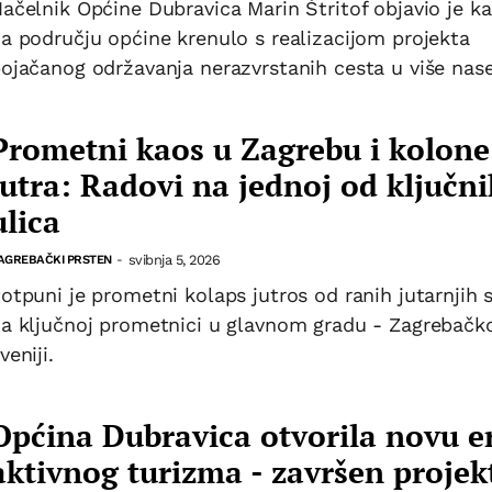
ačelnik Općine Dubravica Marin Štritof objavio je k
a području općine krenulo s realizacijom projekta
ojačanog održavanja nerazvrstanih cesta u više nase
Prometni kaos u Zagrebu i kolone
jutra: Radovi na jednoj od ključn
ulica
svibnja 5, 2026
AGREBAČKI PRSTEN
-
otpuni je prometni kolaps jutros od ranih jutarnjih s
a ključnoj prometnici u glavnom gradu - Zagrebačk
veniji.
Općina Dubravica otvorila novu e
aktivnog turizma - završen projek