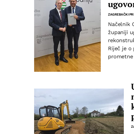
ugovor
ZAGREBAČKI PR
Načelnik 
županiji u
rekonstru
Riječ je o
prometne 
Z