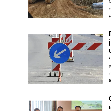
N
n
p
Z
P
n
a