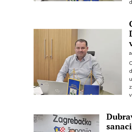
Z
O
d
u
z
v
Dubrav
sanaci