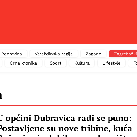
Podravina
Varaždinska regija
Zagorje
Zagrebački
Crna kronika
Sport
Kultura
Lifestyle
F
n
U općini Dubravica radi se puno:
Postavljene su nove tribine, kuća