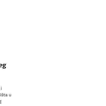
eg
i
išta u
g