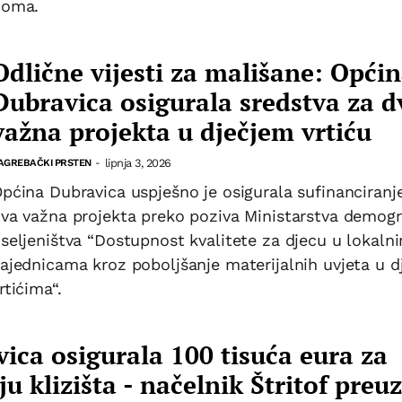
doma.
Odlične vijesti za mališane: Opći
Dubravica osigurala sredstva za d
važna projekta u dječjem vrtiću
lipnja 3, 2026
AGREBAČKI PRSTEN
-
pćina Dubravica uspješno je osigurala sufinanciranj
va važna projekta preko poziva Ministarstva demogra
seljeništva “Dostupnost kvalitete za djecu u lokaln
ajednicama kroz poboljšanje materijalnih uvjeta u d
rtićima“.
ica osigurala 100 tisuća eura za
ju klizišta - načelnik Štritof preu