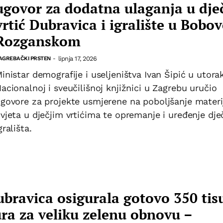
ugovor za dodatna ulaganja u dječ
vrtić Dubravica i igralište u Bobo
Rozganskom
lipnja 17, 2026
AGREBAČKI PRSTEN
-
inistar demografije i useljeništva Ivan Šipić u utorak
acionalnoj i sveučilišnoj knjižnici u Zagrebu uručio
govore za projekte usmjerene na poboljšanje materi
vjeta u dječjim vrtićima te opremanje i uređenje dje
grališta.
bravica osigurala gotovo 350 tis
ra za veliku zelenu obnovu –