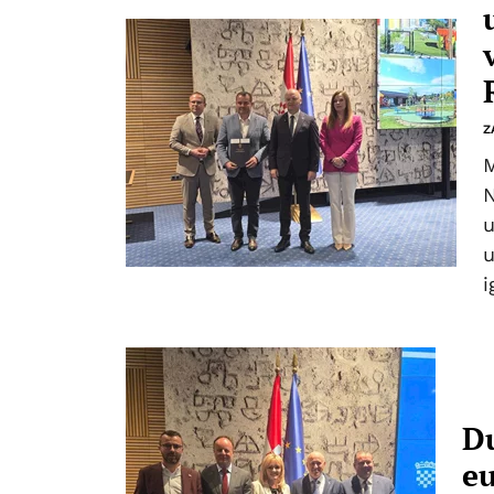
Z
M
N
u
u
i
Du
eu