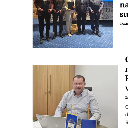
na
su
ZAGR
Z
O
d
B