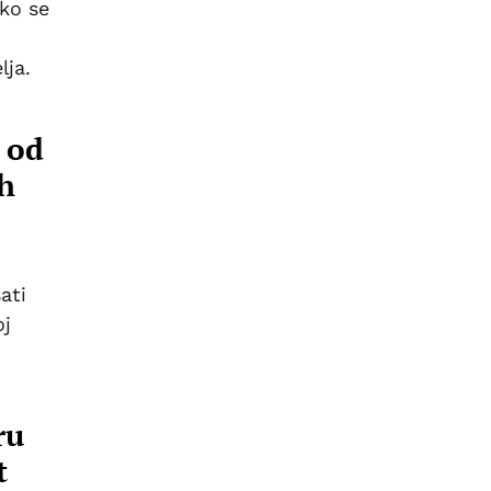
ako se
lja.
 od
ih
ati
oj
ru
t