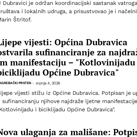
 Dubravici je održan koordinacijski sastanak vatrog
ruštava i lokalnih udruga, a prisustvovao je i načeln
arin Štritof.
Lijepe vijesti: Općina Dubravica
ostvarila sufinanciranje za najdra
im manifestaciju – "Kotlovinijadu 
biciklijadu Općine Dubravica"
srpnja 4, 2026
AGREBAČKI PRSTEN
-
ijepe vijesti stižu iz Općine Dubravica. Potpisan je 
 sufinanciranju njihove najdraže ljetne manifestacij
Kotlovinijadu i biciklijadu Općine Dubravica".
Nova ulaganja za mališane: Potpi