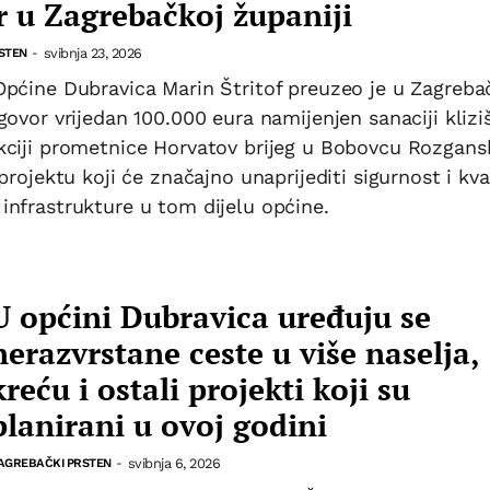
 u Zagrebačkoj županiji
svibnja 23, 2026
STEN
-
Općine Dubravica Marin Štritof preuzeo je u Zagreba
govor vrijedan 100.000 eura namijenjen sanaciji kliziš
kciji prometnice Horvatov brijeg u Bobovcu Rozgan
 projektu koji će značajno unaprijediti sigurnost i kva
infrastrukture u tom dijelu općine.
U općini Dubravica uređuju se
nerazvrstane ceste u više naselja,
kreću i ostali projekti koji su
planirani u ovoj godini
svibnja 6, 2026
AGREBAČKI PRSTEN
-