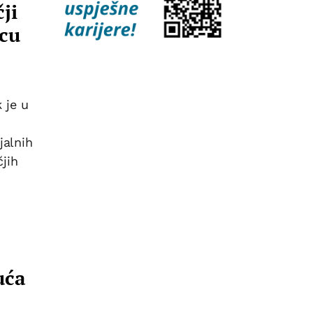
ji
vcu
 je u
jalnih
čjih
uća