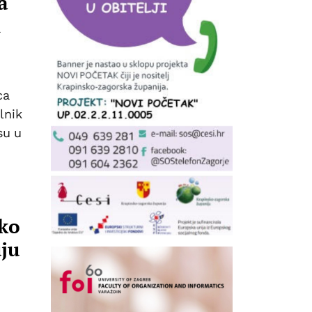
a
m
ca
lnik
su u
oko
uju