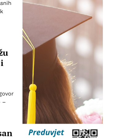
asnih
ik
žu
i
ugovor
e –
san