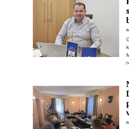
Z
O
k
M
r
Z