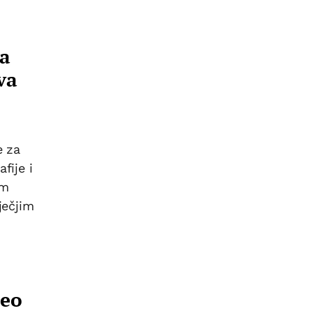
na
va
e za
fije i
im
ječjim
zeo