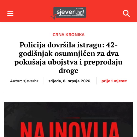
Izbornik
Izbor
CRNA KRONIKA
Policija dovršila istragu: 42-
godišnjak osumnjičen za dva
pokušaja ubojstva i preprodaju
droge
Autor: sjeverhr
srijeda, 8. srpnja 2026.
prije 1 mjesec