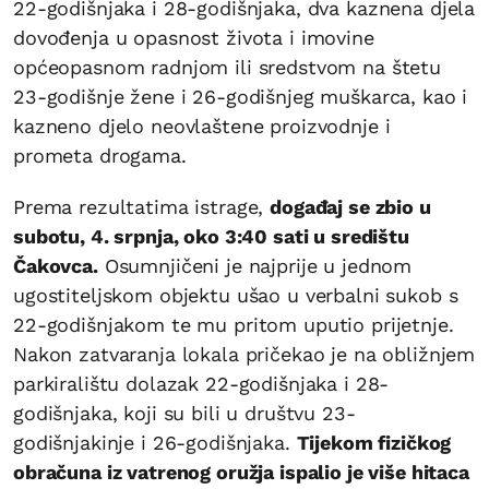
22-godišnjaka i 28-godišnjaka, dva kaznena djela
dovođenja u opasnost života i imovine
općeopasnom radnjom ili sredstvom na štetu
23-godišnje žene i 26-godišnjeg muškarca, kao i
kazneno djelo neovlaštene proizvodnje i
prometa drogama.
Prema rezultatima istrage,
događaj se zbio u
subotu, 4. srpnja, oko 3:40 sati u središtu
Čakovca.
Osumnjičeni je najprije u jednom
ugostiteljskom objektu ušao u verbalni sukob s
22-godišnjakom te mu pritom uputio prijetnje.
Nakon zatvaranja lokala pričekao je na obližnjem
parkiralištu dolazak 22-godišnjaka i 28-
godišnjaka, koji su bili u društvu 23-
godišnjakinje i 26-godišnjaka.
Tijekom fizičkog
obračuna iz vatrenog oružja ispalio je više hitaca