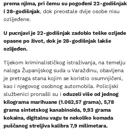
prema njima, pri čemu su pogođeni 22-godišnjak
i 28-godišnjak
, dok preostale dvije osobe nisu
ozlijeđene.
U pucnjavi je 22-godišnjak zadobio teške ozljede
opasne po život, dok je 28-godišnjak lakše
ozlijeđen.
Tijekom kriminalističkog istraživanja, na temelju
naloga Županijskog suda u Varaždinu, obavljena
je pretraga stana kojim se koristio osumnjičeni,
kao i njegovog osobnog automobila. Policijski
službenici pronašli su i
oduzeli više od jednog
kilograma marihuane (1.062,57 grama), 5,78
grama sintetskog kanabinoida, 9,93 grama
kokaina, digitalnu vagu te nekoliko komada
puščanog streljiva kalibra 7,9 milimetara.