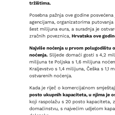
tržištima.
Posebna pažnja ove godine posvećena j
agencijama, organizatorima putovanja i
šest milijuna eura, a suradnja je ostvar
zračnih poveznica,
Hrvatska ove godine
Najviše noćenja u prvom polugodištu os
noćenja.
Slijede domaći gosti s 4,2 milij
milijuna te Poljska s 1,6 milijuna noće
Kraljevstvo s 1,4 milijuna, Češka s 1,1
ostvarenih noćenja.
Kada je riječ o komercijalnom smještaju
posto ukupnih kapaciteta, u njima je 
koji raspolažu s 20 posto kapaciteta, z
domaćinstvu, s najvećim udjelom kapac