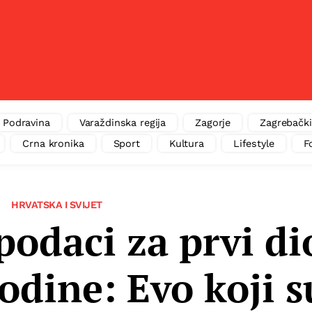
Podravina
Varaždinska regija
Zagorje
Zagrebački
Crna kronika
Sport
Kultura
Lifestyle
F
HRVATSKA I SVIJET
podaci za prvi di
godine: Evo koji s