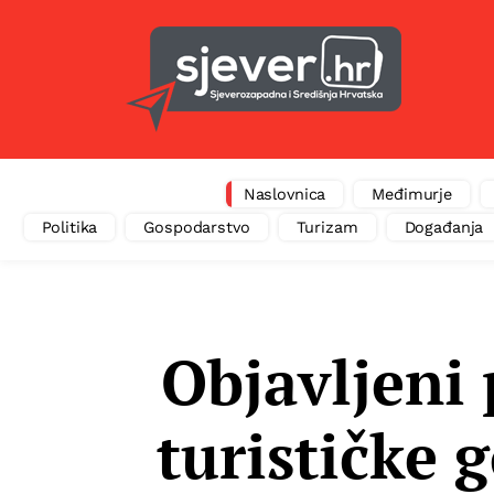
Naslovnica
Međimurje
Politika
Gospodarstvo
Turizam
Događanja
Objavljeni 
turističke 