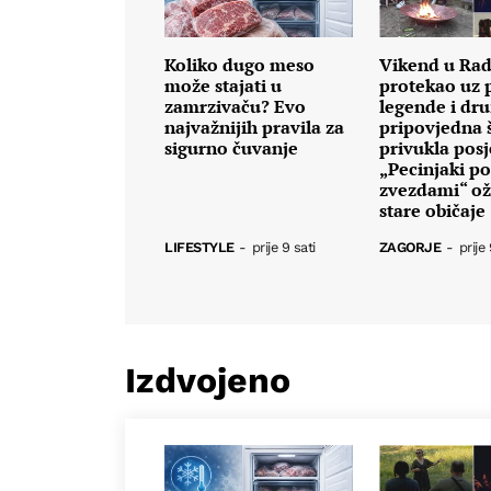
Koliko dugo meso
Vikend u Ra
može stajati u
protekao uz p
zamrzivaču? Evo
legende i dru
najvažnijih pravila za
pripovjedna 
sigurno čuvanje
privukla posje
„Pecinjaki p
zvezdami“ oži
stare običaje
LIFESTYLE
-
prije 9 sati
ZAGORJE
-
prije 
Izdvojeno