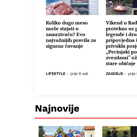
Koliko dugo meso
Vikend u Ra
može stajati u
protekao uz p
zamrzivaču? Evo
legende i dru
najvažnijih pravila za
pripovjedna 
sigurno čuvanje
privukla posje
„Pecinjaki p
zvezdami“ oži
stare običaje
LIFESTYLE
-
prije 9 sati
ZAGORJE
-
prije 
Najnovije