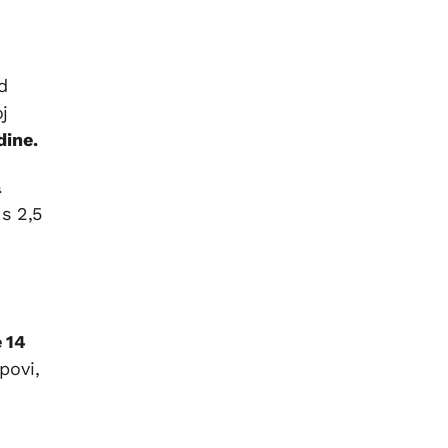
d
oj
dine.
a
 s 2,5
 14
povi,