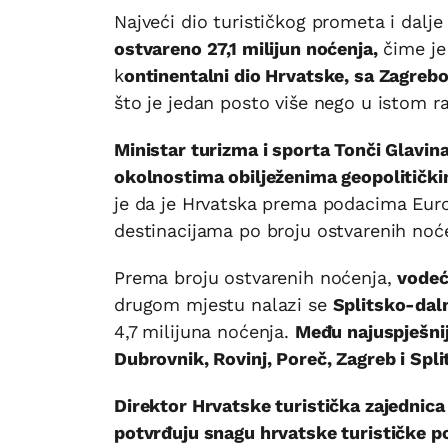
Najveći dio turističkog prometa i dalje
ostvareno 27,1 milijun noćenja,
čime je 
k
ontinentalni dio Hrvatske, sa Zagrebom
što je jedan posto više nego u istom r
Ministar turizma i sporta Tonči Glavin
okolnostima obilježenima geopolitički
je da je Hrvatska prema podacima Eur
destinacijama po broju ostvarenih noć
Prema broju ostvarenih noćenja,
vodeća
drugom mjestu nalazi se
Splitsko-dalm
4,7 milijuna noćenja.
Među najuspješnij
Dubrovnik, Rovinj, Poreč, Zagreb i Split
Direktor Hrvatske turistička zajednica 
potvrđuju snagu hrvatske turističke 