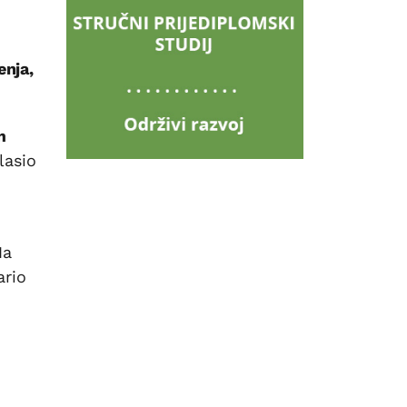
enja,
m
lasio
Na
ario