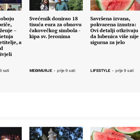
doboju
Svećenik donirao 18
Savršena izvana,
riče,
tisuća eura za obnovu
pokvarena iznutra:
ženje –
čakovečkog simbola -
Ovi detalji otkrivaju
šetnja
kipa sv. Jeronima
da lubenica više nije
titelje, a
sigurna za jelo
od
vjeli
9 sati
MEĐIMURJE
-
prije 9 sati
LIFESTYLE
-
prije 9 sati