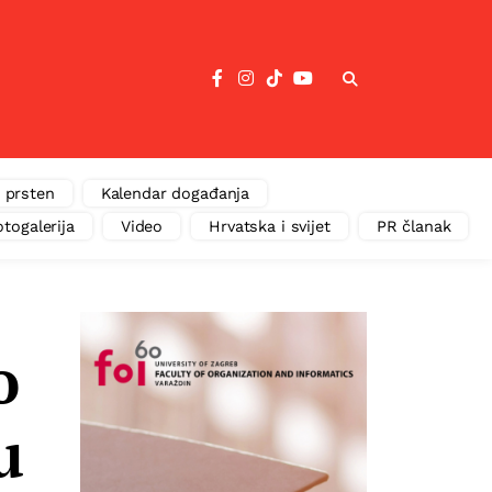
 prsten
Kalendar događanja
otogalerija
Video
Hrvatska i svijet
PR članak
o
u