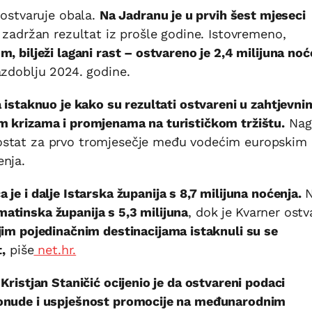
 ostvaruje obala.
Na Jadranu je u prvih šest mjeseci
zadržan rezultat iz prošle godine. Istovremeno,
, bilježi lagani rast – ostvareno je 2,4 milijuna noć
azdoblju 2024. godine.
a istaknuo je kako su rezultati ostvareni u zahtjevni
m krizama i promjenama na turističkom tržištu.
Nag
ostat za prvo tromjesečje među vodećim europskim
enja.
 je i dalje Istarska županija s 8,7 milijuna noćenja.
atinska županija s 5,3 milijuna
, dok je
Kvarner ostv
im pojedinačnim destinacijama istaknuli su se
,
piše
net.hr.
Kristjan Staničić ocijenio je da ostvareni podaci
ponude i uspješnost promocije na međunarodnim