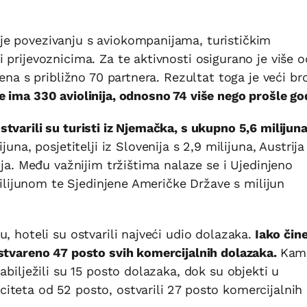
e povezivanju s aviokompanijama, turističkim
 prijevoznicima. Za te aktivnosti osigurano je više o
ena s približno 70 partnera. Rezultat toga je veći br
 ima 330 aviolinija, odnosno 74 više nego prošle go
tvarili su turisti iz Njemačka, s ukupno 5,6 milijun
una, posjetitelji iz Slovenija s 2,9 milijuna, Austrija
nja. Među važnijim tržištima nalaze se i Ujedinjeno
 milijunom te Sjedinjene Američke Države s milijun
, hoteli su ostvarili najveći udio dolazaka.
Iako čine
ostvareno 47 posto svih komercijalnih dolazaka.
Kam
abilježili su 15 posto dolazaka, dok su objekti u
iteta od 52 posto, ostvarili 27 posto komercijalnih