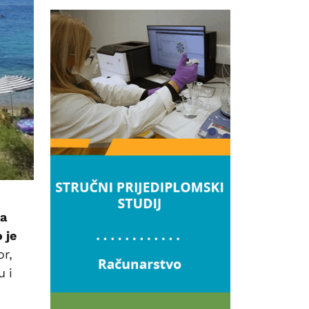
ja
 je
or,
u i