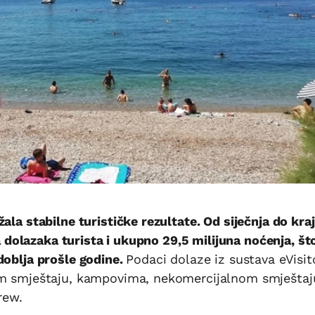
ala stabilne turističke rezultate. Od siječnja do kra
na dolazaka turista i ukupno 29,5 milijuna noćenja, što
doblja prošle godine.
Podaci dolaze iz sustava eVisit
om smještaju, kampovima, nekomercijalnom smještaj
rew.