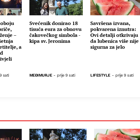
doboju
Svećenik donirao 18
Savršena izvana,
riče,
tisuća eura za obnovu
pokvarena iznutra:
ženje –
čakovečkog simbola -
Ovi detalji otkrivaju
šetnja
kipa sv. Jeronima
da lubenica više nije
titelje, a
sigurna za jelo
od
vjeli
9 sati
MEĐIMURJE
-
prije 9 sati
LIFESTYLE
-
prije 9 sati