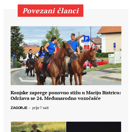
Povezani članci
Konjske zaprege ponovno stižu u Mariju Bistricu:
Održava se 24. Međunarodno vozočašće
ZAGORJE
-
prije 7 sati