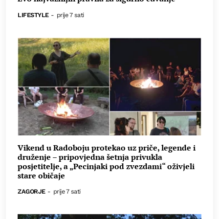
LIFESTYLE
-
prije 7 sati
Vikend u Radoboju protekao uz priče, legende i
druženje – pripovjedna šetnja privukla
posjetitelje, a „Pecinjaki pod zvezdami“ oživjeli
stare običaje
ZAGORJE
-
prije 7 sati