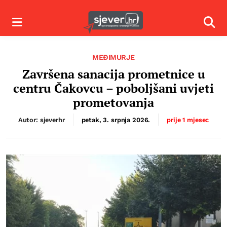
Izbornik
Izbor
MEĐIMURJE
Završena sanacija prometnice u
centru Čakovcu – poboljšani uvjeti
prometovanja
Autor: sjeverhr
petak, 3. srpnja 2026.
prije 1 mjesec