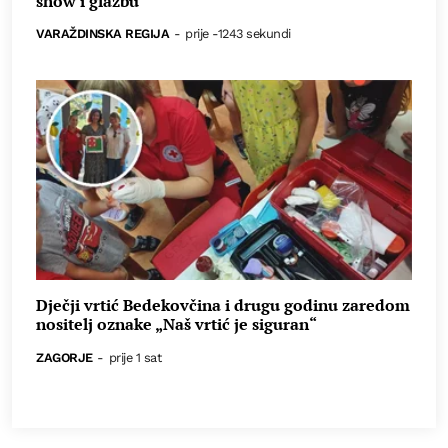
show i glazbu
VARAŽDINSKA REGIJA
-
prije -1243 sekundi
Dječji vrtić Bedekovčina i drugu godinu zaredom
nositelj oznake „Naš vrtić je siguran“
ZAGORJE
-
prije 1 sat