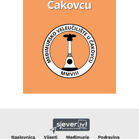
Naslovnica
Vijesti
Međimurje
Podravina