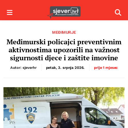
Izbornik
Izbor
MEĐIMURJE
Međimurski policajci preventivnim
aktivnostima upozorili na važnost
sigurnosti djece i zaštite imovine
Autor: sjeverhr
petak, 3. srpnja 2026.
prije 1 mjesec