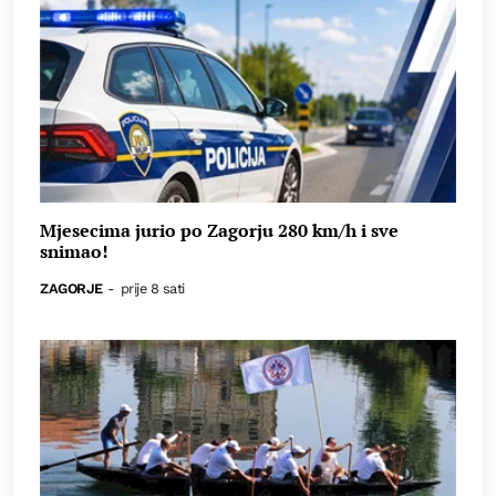
Mjesecima jurio po Zagorju 280 km/h i sve
snimao!
ZAGORJE
-
prije 8 sati