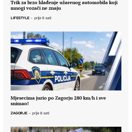
Trik za brzo hlađenje užarenog automobila koji
mnogi vozači ne znaju
LIFESTYLE
-
prije 6 sati
Mjesecima jurio po Zagorju 280 km/h i sve
snimao!
ZAGORJE
-
prije 8 sati