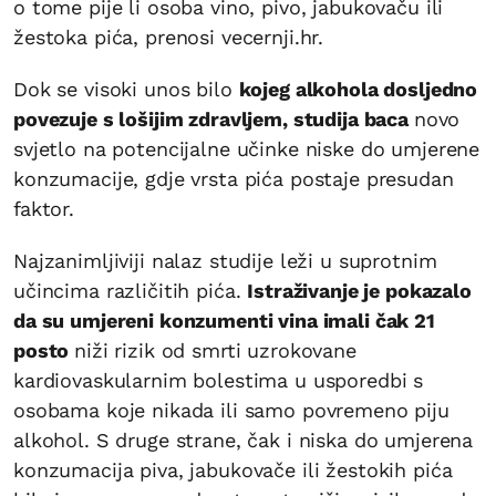
o tome pije li osoba vino, pivo, jabukovaču ili
žestoka pića, prenosi vecernji.hr.
Dok se visoki unos bilo
kojeg alkohola dosljedno
povezuje s lošijim zdravljem, studija baca
novo
svjetlo na potencijalne učinke niske do umjerene
konzumacije, gdje vrsta pića postaje presudan
faktor.
Najzanimljiviji nalaz studije leži u suprotnim
učincima različitih pića.
Istraživanje je pokazalo
da su umjereni konzumenti vina imali čak 21
posto
niži rizik od smrti uzrokovane
kardiovaskularnim bolestima u usporedbi s
osobama koje nikada ili samo povremeno piju
alkohol. S druge strane, čak i niska do umjerena
konzumacija piva, jabukovače ili žestokih pića