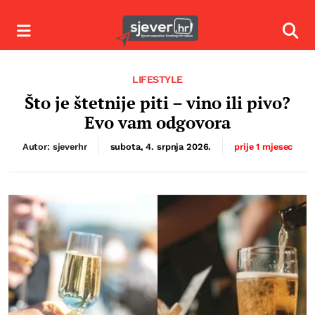
Izbornik
Izbor
LIFESTYLE
Što je štetnije piti – vino ili pivo?
Evo vam odgovora
Autor: sjeverhr
subota, 4. srpnja 2026.
prije 1 mjesec