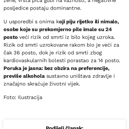
žene, vrsta pića gubi na važnosti, a negativne
posljedice postaju dominantne.
U usporedbi s onima k
oji piju rijetko ili nimalo,
osobe koje su prekomjerno pile imale su 24
posto
veći rizik od smrti iz bilo kojeg uzroka.
Rizik od smrti uzrokovane rakom bio je veći za
čak 36 posto, dok je rizik od smrti zbog
kardiovaskularnih bolesti porastao za 14 posto.
Poruka je jasna: bez obzira na preferencije,
previše alkohola
sustavno uništava zdravlje i
značajno skraćuje životni vijek.
Foto: Ilustracija
Podijeli članak: