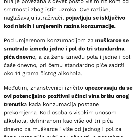
bila je povezana s devet posto višim rizikom od
smrtnosti zbog istih uzroka. Ove razlike,
naglašavaju istraživači,
pojavljuju se isključivo
kod niskih i umjerenih razina konzumacije.
Pod umjerenom konzumacijom za
muškarce se
smatralo između jedne i pol do tri standardna
pića dnevn
o, a za žene između pola i jedne i pol
čaše dnevno, pri čemu standardno piće sadrži
oko 14 grama čistog alkohola.
Međutim, znanstvenici izričito
upozoravaju da se
ovi potencijalno pozitivni učinci vina brišu onog
trenutk
a kada konzumacija postane
prekomjerna. Kod osoba s visokim unosom
alkohola, definiranom kao više od tri pića
dnevno za muškarce i više od jednog i pol za