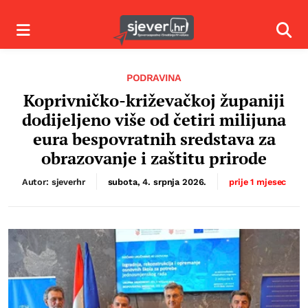
Izbornik
Izbor
PODRAVINA
Koprivničko-križevačkoj županiji
dodijeljeno više od četiri milijuna
eura bespovratnih sredstava za
obrazovanje i zaštitu prirode
Autor: sjeverhr
subota, 4. srpnja 2026.
prije 1 mjesec