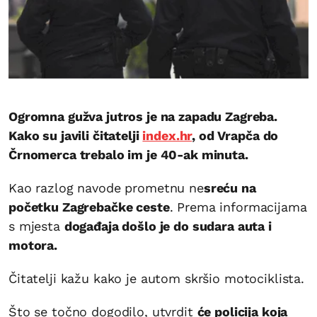
Ogromna gužva jutros je na zapadu Zagreba.
Kako su javili čitatelji
index.hr
, od Vrapča do
Črnomerca trebalo im je 40-ak minuta.
Kao razlog navode prometnu ne
sreću na
početku Zagrebačke ceste
. Prema informacijama
s mjesta
događaja došlo je do sudara auta i
motora.
Čitatelji kažu kako je autom skršio motociklista.
Što se točno dogodilo, utvrdit
će policija koja