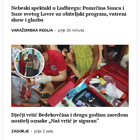
Nebeski spektakl u Ludbregu: Pomrčina Sunca i
Suze svetog Lovre uz obiteljski program, vatreni
show i glazbu
VARAŽDINSKA REGIJA
-
prije 35 minuta
Dječji vrtić Bedekovčina i drugu godinu zaredom
nositelj oznake „Naš vrtić je siguran“
ZAGORJE
-
prije 2 sata