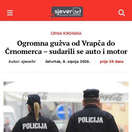
Izbornik
Izbor
CRNA KRONIKA
Ogromna gužva od Vrapča do
Črnomerca – sudarili se auto i motor
Autor: sjeverhr
četvrtak, 9. srpnja 2026.
prije 29 dana