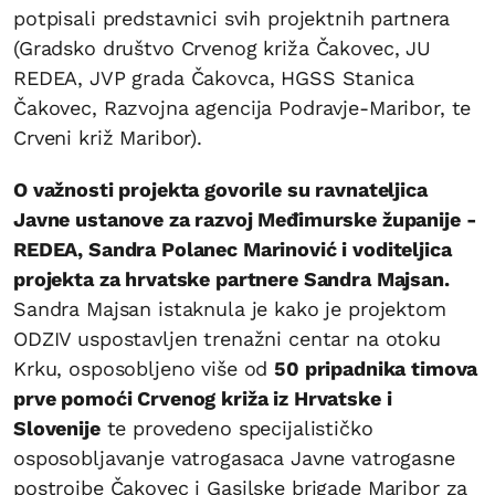
potpisali predstavnici svih projektnih partnera
(Gradsko društvo Crvenog križa Čakovec, JU
REDEA, JVP grada Čakovca, HGSS Stanica
Čakovec, Razvojna agencija Podravje-Maribor, te
Crveni križ Maribor).
O važnosti projekta govorile su ravnateljica
Javne ustanove za razvoj Međimurske županije -
REDEA, Sandra Polanec Marinović i voditeljica
projekta za hrvatske partnere Sandra Majsan.
Sandra Majsan istaknula je kako je projektom
ODZIV uspostavljen trenažni centar na otoku
Krku, osposobljeno više od
50 pripadnika timova
prve pomoći Crvenog križa iz Hrvatske i
Slovenije
te provedeno specijalističko
osposobljavanje vatrogasaca Javne vatrogasne
postrojbe Čakovec i Gasilske brigade Maribor za