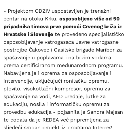
- Projektom ODZIV uspostavljen je trenažni
centar na otoku Krku,
osposobljeno više od 50
pripadnika timova prve pomoći Crvenog križa iz
Hrvatske i Slovenije
te provedeno specijalističko
osposobljavanje vatrogasaca Javne vatrogasne
postrojbe Čakovec i Gasilske brigade Maribor za
spašavanje u poplavama i na brzim vodama
prema certificiranom međunarodnom programu.
Nabavljena je i oprema za osposobljavanje i
intervencije, uključujući ronilačku opremu,
plovilo, visokotlačni kompresor, opremu za
spašavanje na vodi, AED uređaje, lutke za
edukaciju, nosila i informatičku opremu za
provedbu edukacija - pojasnila je Sandra Majsan
te dodala da je REDEA već pripremljena za
sljedeći srodan projekt iz programa Interreg