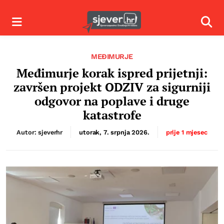
Izbornik
Izbor
MEĐIMURJE
Međimurje korak ispred prijetnji:
završen projekt ODZIV za sigurniji
odgovor na poplave i druge
katastrofe
Autor: sjeverhr
utorak, 7. srpnja 2026.
prije 1 mjesec