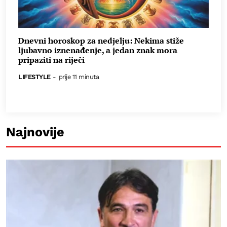
Dnevni horoskop za nedjelju: Nekima stiže
ljubavno iznenađenje, a jedan znak mora
pripaziti na riječi
LIFESTYLE
-
prije 11 minuta
Najnovije