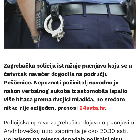
Zagrebačka policija istražuje pucnjavu koja se u
četvrtak navečer dogodila na području
Peščenice. Nepoznati počinitelj navodno je
nakon verbalnog sukoba iz automobila ispalio
više hitaca prema dvojici mladića, no srećom
nitko nije ozlijeđen, prenosi
24sata.hr
.
Policijska uprava zagrebačka dojavu o pucnjavi u
Andrilovečkoj ulici zaprimila je oko 20.30 sati.
Dolaskom na mjesto događaja policajci nisu