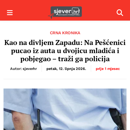
Izbornik
Izbor
CRNA KRONIKA
Kao na divljem Zapadu: Na Pešćenici
pucao iz auta u dvojicu mladića i
pobjegao – traži ga policija
Autor: sjeverhr
petak, 12. lipnja 2026.
prije 1 mjesec