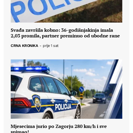
Svađa završila kobno: 36-godišnjakinja imala
2,03 promila, partner preminuo od ubodne rane
CRNA KRONIKA
-
prije 1 sat
Mjesecima jurio po Zagorju 280 km/h i sve
snimao!