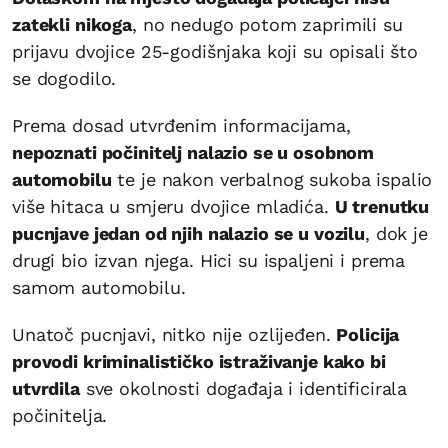
zatekli nikoga
, no nedugo potom zaprimili su
prijavu dvojice 25-godišnjaka koji su opisali što
se dogodilo.
Prema dosad utvrđenim informacijama,
nepoznati počinitelj nalazio se u osobnom
automobilu
te je nakon verbalnog sukoba ispalio
više hitaca u smjeru dvojice mladića.
U trenutku
pucnjave jedan od njih nalazio se u vozilu
, dok je
drugi bio izvan njega. Hici su ispaljeni i prema
samom automobilu.
Unatoč pucnjavi, nitko nije ozlijeđen.
Policija
provodi kriminalističko istraživanje kako bi
utvrdila
sve okolnosti događaja i identificirala
počinitelja.