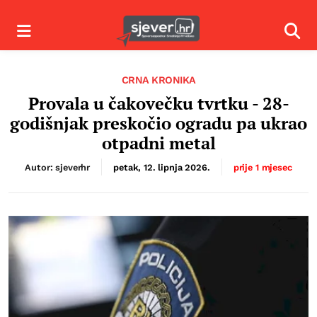
Izbornik
Izbor
CRNA KRONIKA
Provala u čakovečku tvrtku - 28-
godišnjak preskočio ogradu pa ukrao
otpadni metal
Autor: sjeverhr
petak, 12. lipnja 2026.
prije 1 mjesec