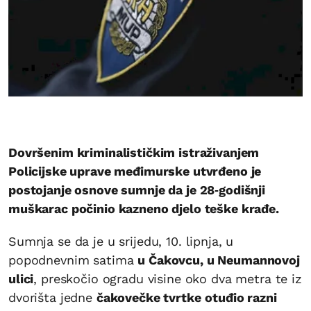
Dovršenim kriminalističkim istraživanjem
Policijske uprave međimurske utvrđeno je
postojanje osnove sumnje da je 28‑godišnji
muškarac počinio kazneno djelo teške krađe.
Sumnja se da je u srijedu, 10. lipnja, u
popodnevnim satima
u Čakovcu, u Neumannovoj
ulici
, preskočio ogradu visine oko dva metra te iz
dvorišta jedne
čakovečke tvrtke
otuđio razni