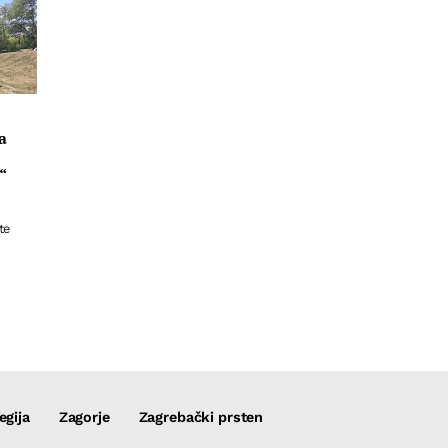
a
“
te
egija
Zagorje
Zagrebački prsten