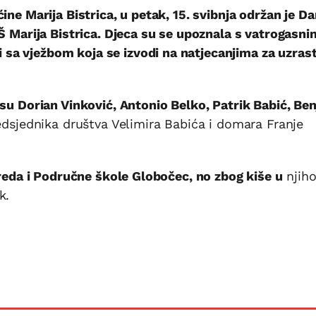
ine Marija Bistrica, u petak, 15. svibnja održan je D
OŠ Marija Bistrica. Djeca su se upoznala s vatrogasni
a vježbom koja se izvodi na natjecanjima za uzrast
 su Dorian Vinković, Antonio Belko, Patrik Babić, Be
edsjednika društva Velimira Babića i domara Franje
zreda i Područne škole Globočec, no zbog kiše u
njih
k.