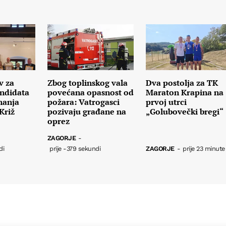
v za
Zbog toplinskog vala
Dva postolja za TK
andidata
povećana opasnost od
Maraton Krapina na
nanja
požara: Vatrogasci
prvoj utrci
Križ
pozivaju građane na
„Golubovečki bregi“
oprez
ZAGORJE
-
di
prije -379 sekundi
ZAGORJE
-
prije 23 minute