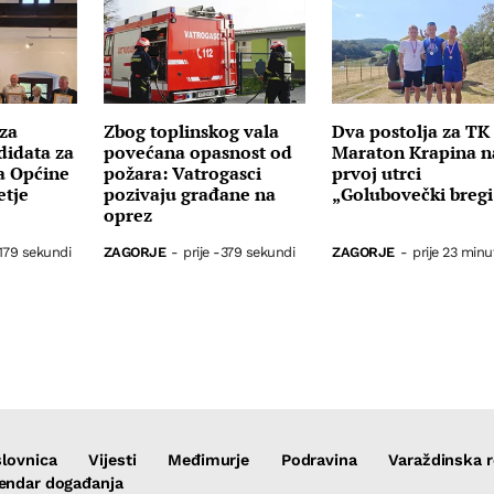
za
Zbog toplinskog vala
Dva postolja za TK
didata za
povećana opasnost od
Maraton Krapina n
a Općine
požara: Vatrogasci
prvoj utrci
etje
pozivaju građane na
„Golubovečki bregi
oprez
2179 sekundi
ZAGORJE
-
prije -379 sekundi
ZAGORJE
-
prije 23 minu
lovnica
Vijesti
Međimurje
Podravina
Varaždinska r
endar događanja