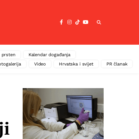
 prsten
Kalendar događanja
otogalerija
Video
Hrvatska i svijet
PR članak
ji