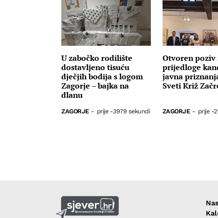
U zabočko rodilište
Otvoren poziv 
dostavljeno tisuću
prijedloge kan
dječjih bodija s logom
javna priznanj
Zagorje – bajka na
Sveti Križ Začr
dlanu
ZAGORJE
-
prije -3979 sekundi
ZAGORJE
-
prije -
Nas
Kal