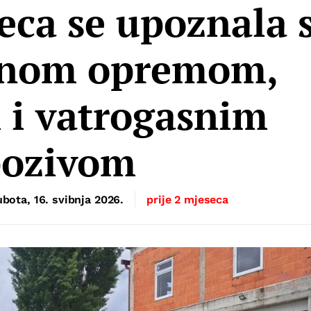
jeca se upoznala 
snom opremom,
 i vatrogasnim
pozivom
ubota, 16. svibnja 2026.
prije 2 mjeseca