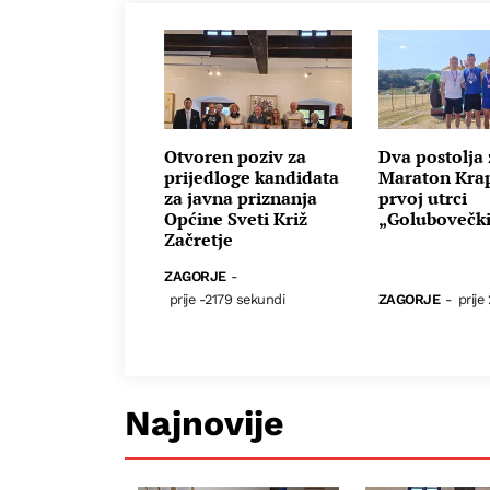
Otvoren poziv za
Dva postolja
prijedloge kandidata
Maraton Kra
za javna priznanja
prvoj utrci
Općine Sveti Križ
„Golubovečki
Začretje
ZAGORJE
-
prije -2179 sekundi
ZAGORJE
-
prije
Najnovije