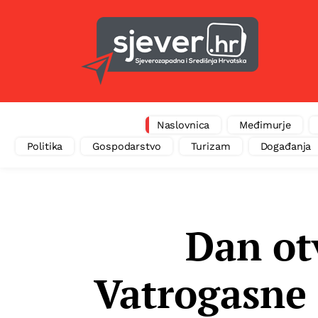
Naslovnica
Međimurje
Politika
Gospodarstvo
Turizam
Događanja
Dan ot
Vatrogasne 