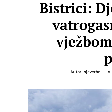
Bistrici: D
vatroga
vježbom
Autor: sjeverhr
s