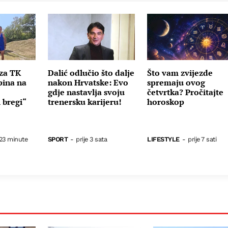
 za TK
Dalić odlučio što dalje
Što vam zvijezde
pina na
nakon Hrvatske: Evo
spremaju ovog
gdje nastavlja svoju
četvrtka? Pročitajte
 bregi“
trenersku karijeru!
horoskop
 23 minute
SPORT
-
prije 3 sata
LIFESTYLE
-
prije 7 sati