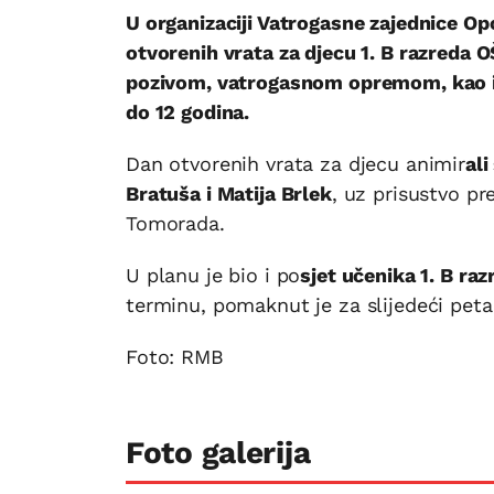
U organizaciji Vatrogasne zajednice Opć
otvorenih vrata za djecu 1. B razreda 
pozivom, vatrogasnom opremom, kao i s
do 12 godina.
Dan otvorenih vrata za djecu animir
ali
Bratuša i Matija Brlek
, uz prisustvo pr
Tomorada.
U planu je bio i po
sjet učenika 1. B ra
terminu, pomaknut je za slijedeći peta
Foto: RMB
Foto galerija