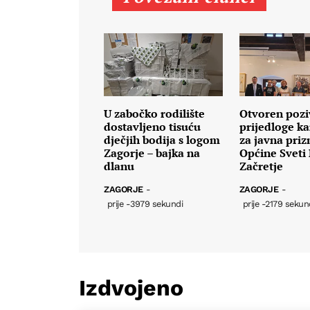
U zabočko rodilište
Otvoren pozi
dostavljeno tisuću
prijedloge k
dječjih bodija s logom
za javna priz
Zagorje – bajka na
Općine Sveti 
dlanu
Začretje
ZAGORJE
-
ZAGORJE
-
prije -3979 sekundi
prije -2179 sekun
Izdvojeno