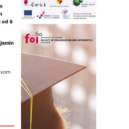
an
m
 od 6
njamin
ovom