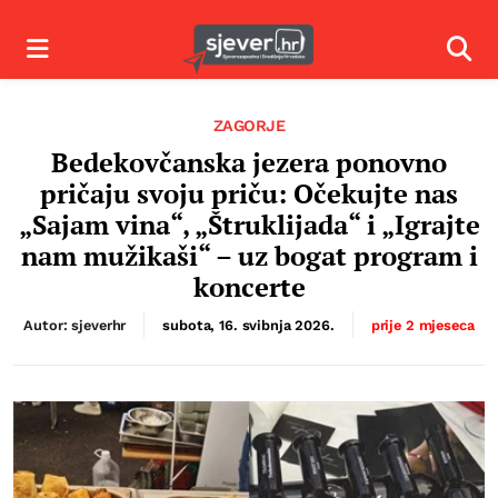
Izbornik
Izbor
ZAGORJE
Bedekovčanska jezera ponovno
pričaju svoju priču: Očekujte nas
„Sajam vina“, „Štruklijada“ i „Igrajte
nam mužikaši“ – uz bogat program i
koncerte
Autor: sjeverhr
subota, 16. svibnja 2026.
prije 2 mjeseca