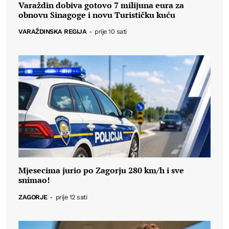
Varaždin dobiva gotovo 7 milijuna eura za
obnovu Sinagoge i novu Turističku kuću
VARAŽDINSKA REGIJA
-
prije 10 sati
Mjesecima jurio po Zagorju 280 km/h i sve
snimao!
ZAGORJE
-
prije 12 sati