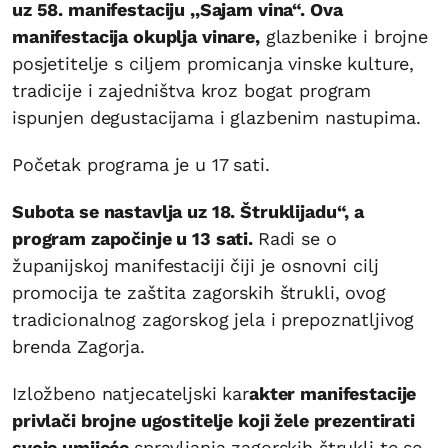
uz 58. manifestaciju ,,Sajam vina“. Ova
manifestacija okuplja vinare,
glazbenike i brojne
posjetitelje s ciljem promicanja vinske kulture,
tradicije i zajedništva kroz bogat program
ispunjen degustacijama i glazbenim nastupima.
Početak programa je u 17 sati.
Subota se nastavlja uz 18. Štruklijadu“, a
program započinje u 13 sati.
Radi se o
županijskoj manifestaciji čiji je osnovni cilj
promocija te zaštita zagorskih štrukli, ovog
tradicionalnog zagorskog jela i prepoznatljivog
brenda Zagorja.
Izložbeno natjecateljski kar
akter manifestacije
privlači brojne ugostitelje koji žele prezentirati
svoje umijeće
spravljanja zagorskih štrukli te se