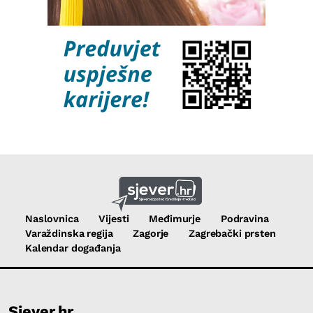
Naslovnica
Vijesti
Međimurje
Podravina
Varaždinska regija
Zagorje
Zagrebački prsten
Kalendar događanja
Sjever.hr