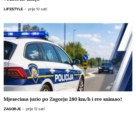
LIFESTYLE
-
prije 10 sati
Mjesecima jurio po Zagorju 280 km/h i sve snimao!
ZAGORJE
-
prije 12 sati