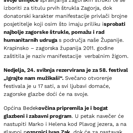
izboriti za titulu prvih štrukla Zagorja, dok
donatorski karakter manifestacije privlači brojne
posjetitelje koji osim što imaju priliku i
sprobati
najbolje zagorske štrukle, pomažu i rad
humanitarnih udruga
s područja naše Županije.
Krapinsko – zagorska županija 2011. godine
zaštitila je naziv manifestacije verbalnim žigom.
Nedjelja, 24. svibnja rezervirana je za 58. festival
„Igrajte nam mužikaši“.
Svečano otvorenje
festivala je u 17 sati, a svi ljubavi domaće,
zagorske glazbe doći će na svoje.
Općina Bedek
ovčina pripremila je i bogat
glazbeni i zabavni program
. U petak navečer će
nastupiti Marko i Helena kod Plavog jezera, a na
glavnoj p
ozornici Ivan Zak
, dok će za nastavak