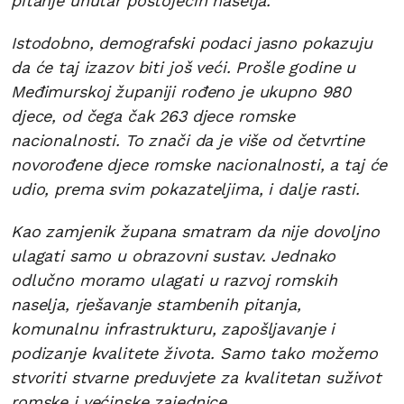
pitanje unutar postojećih naselja.
Istodobno, demografski podaci jasno pokazuju
da će taj izazov biti još veći. Prošle godine u
Međimurskoj županiji rođeno je ukupno 980
djece, od čega čak 263 djece romske
nacionalnosti. To znači da je više od četvrtine
novorođene djece romske nacionalnosti, a taj će
udio, prema svim pokazateljima, i dalje rasti.
Kao zamjenik župana smatram da nije dovoljno
ulagati samo u obrazovni sustav. Jednako
odlučno moramo ulagati u razvoj romskih
naselja, rješavanje stambenih pitanja,
komunalnu infrastrukturu, zapošljavanje i
podizanje kvalitete života. Samo tako možemo
stvoriti stvarne preduvjete za kvalitetan suživot
romske i većinske zajednice.