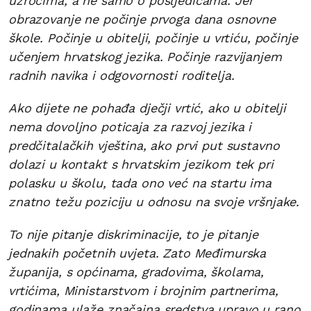
uzrocima, a ne samo o posljedicama. Jer
obrazovanje ne počinje prvoga dana osnovne
škole. Počinje u obitelji, počinje u vrtiću, počinje
učenjem hrvatskog jezika. Počinje razvijanjem
radnih navika i odgovornosti roditelja.
Ako dijete ne pohađa dječji vrtić, ako u obitelji
nema dovoljno poticaja za razvoj jezika i
predčitalačkih vještina, ako prvi put sustavno
dolazi u kontakt s hrvatskim jezikom tek pri
polasku u školu, tada ono već na startu ima
znatno težu poziciju u odnosu na svoje vršnjake.
To nije pitanje diskriminacije, to je pitanje
jednakih početnih uvjeta. Zato Međimurska
županija, s općinama, gradovima, školama,
vrtićima, Ministarstvom i brojnim partnerima,
godinama ulaže značajna sredstva upravo u rano