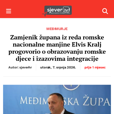
Izbornik
Izbor
MEĐIMURJE
Zamjenik župana iz reda romske
nacionalne manjine Elvis Kralj
progovorio o obrazovanju romske
djece i izazovima integracije
Autor: sjeverhr
utorak, 7. srpnja 2026.
prije 1 mjesec