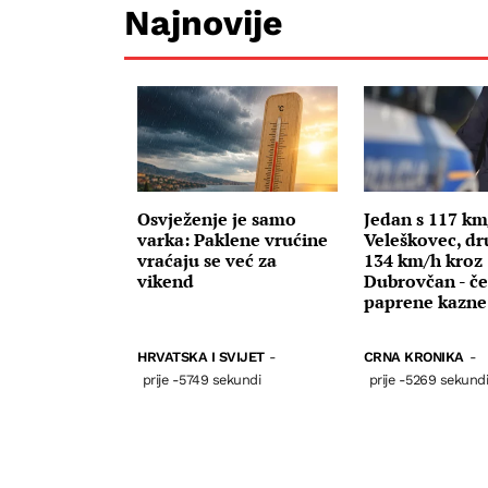
Najnovije
Osvježenje je samo
Jedan s 117 km
varka: Paklene vrućine
Veleškovec, dr
vraćaju se već za
134 km/h kroz
vikend
Dubrovčan - če
paprene kazne
HRVATSKA I SVIJET
-
CRNA KRONIKA
-
prije -5749 sekundi
prije -5269 sekund