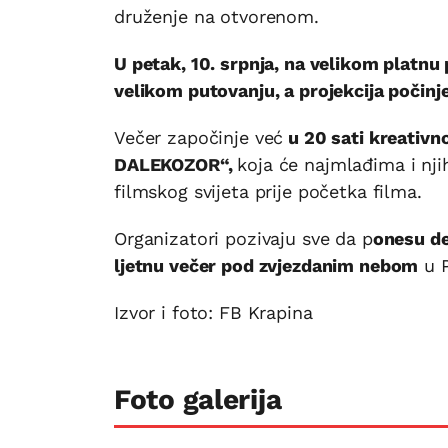
druženje na otvorenom.
U petak, 10. srpnja, na velikom platnu 
velikom putovanju, a projekcija počinje 
Večer započinje već
u 20 sati kreativn
DALEKOZOR“,
koja će najmlađima i njih
filmskog svijeta prije početka filma.
Organizatori pozivaju sve da p
onesu de
ljetnu večer pod zvjezdanim nebom
u P
Izvor i foto: FB Krapina
Foto galerija