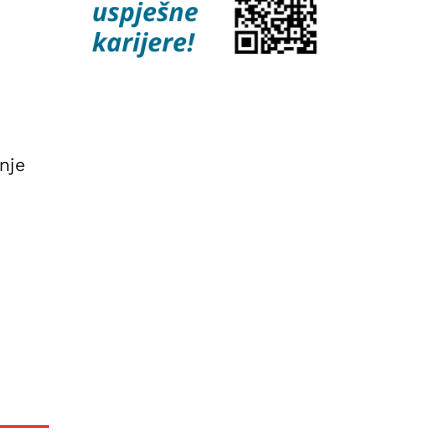
nje
u