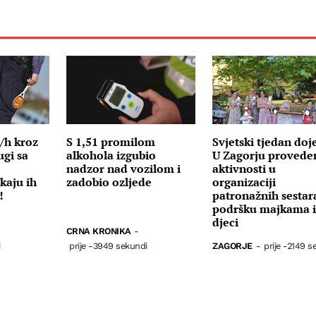
/h kroz
S 1,51 promilom
Svjetski tjedan doj
ugi sa
alkohola izgubio
U Zagorju provede
nadzor nad vozilom i
aktivnosti u
kaju ih
zadobio ozljede
organizaciji
!
patronažnih sestar
podršku majkama 
djeci
CRNA KRONIKA
-
i
prije -3949 sekundi
ZAGORJE
-
prije -2149 s