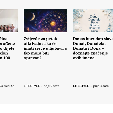
čina
Zvijezde za petak
Danas imendan slav
orođene
otkrivaju: Tko će
Donat, Donatela,
o dijete
imati sreće u ljubavi, a
Donata i Dona –
klon
tko mora biti
doznajte značenje
an 100
oprezan?
ovih imena
 24 minute
LIFESTYLE
-
prije 2 sata
LIFESTYLE
-
prije 3 sata