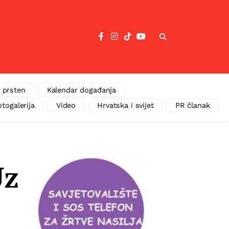
 prsten
Kalendar događanja
otogalerija
Video
Hrvatska i svijet
PR članak
Uz