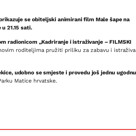
prikazuje se obiteljski animirani film Male šape na
u 21.15 sati.
om radionicom „Kadriranje i istraživanje – FILMSKI
ovim roditeljima pružiti priliku za zabavu i istraživa
kice, udobno se smjeste i provedu još jednu ugodn
arku Matice hrvatske.