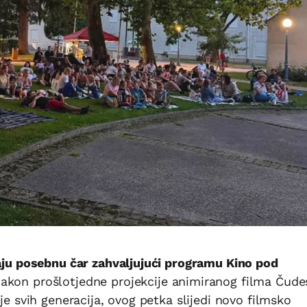
maju posebnu čar zahvaljujući programu Kino pod
akon prošlotjedne projekcije animiranog filma Čude
je svih generacija, ovog petka slijedi novo filmsko