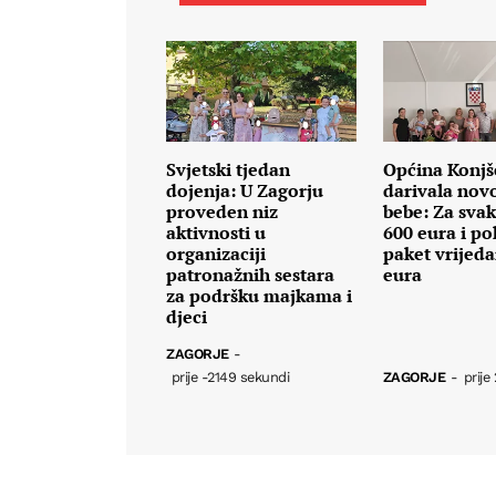
Svjetski tjedan
Općina Konjš
dojenja: U Zagorju
darivala nov
proveden niz
bebe: Za svak
aktivnosti u
600 eura i po
organizaciji
paket vrijed
patronažnih sestara
eura
za podršku majkama i
djeci
ZAGORJE
-
prije -2149 sekundi
ZAGORJE
-
prije