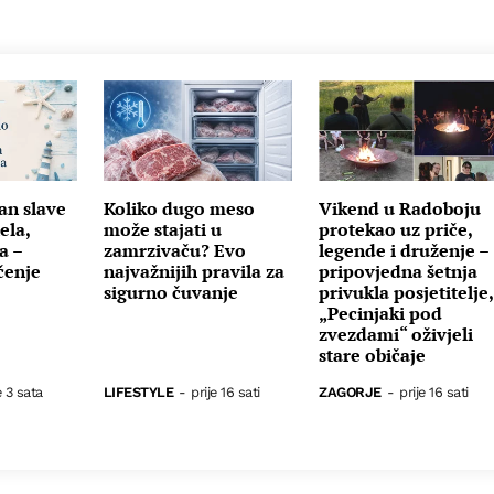
an slave
Koliko dugo meso
Vikend u Radoboju
ela,
može stajati u
protekao uz priče,
a –
zamrzivaču? Evo
legende i druženje –
čenje
najvažnijih pravila za
pripovjedna šetnja
sigurno čuvanje
privukla posjetitelje,
„Pecinjaki pod
zvezdami“ oživjeli
stare običaje
e 3 sata
LIFESTYLE
-
prije 16 sati
ZAGORJE
-
prije 16 sati