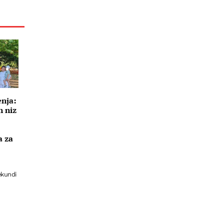
enja:
n niz
a za
i
ekundi