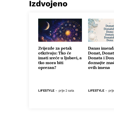
Izdvojeno
Zvijezde za petak
Danas imend
otkrivaju: Tko će
Donat, Donat
imati sreće u ljubavi, a
Donata i Don
tko mora biti
doznajte zna
oprezan?
ovih imena
LIFESTYLE
-
prije 2 sata
LIFESTYLE
-
prij