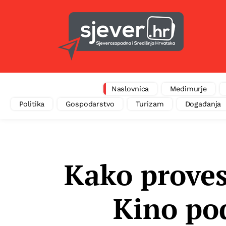
Naslovnica
Međimurje
Politika
Gospodarstvo
Turizam
Događanja
Kako proves
Kino po