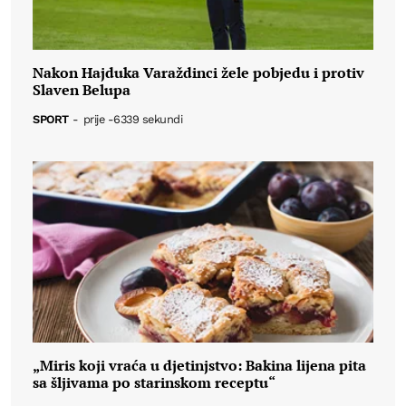
Nakon Hajduka Varaždinci žele pobjedu i protiv
Slaven Belupa
SPORT
-
prije -6339 sekundi
„Miris koji vraća u djetinjstvo: Bakina lijena pita
sa šljivama po starinskom receptu“