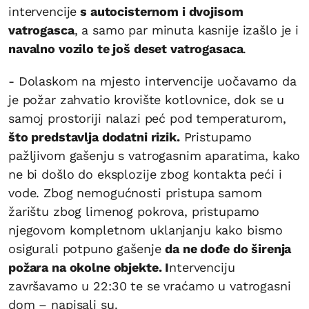
intervencije
s autocisternom i dvojisom
vatrogasca
, a samo par minuta kasnije izašlo je i
navalno vozilo te još deset vatrogasaca
.
- Dolaskom na mjesto intervencije uočavamo da
je požar zahvatio krovište kotlovnice, dok se u
samoj prostoriji nalazi peć pod temperaturom,
što predstavlja dodatni rizik.
Pristupamo
pažljivom gašenju s vatrogasnim aparatima, kako
ne bi došlo do eksplozije zbog kontakta peći i
vode. Zbog nemogućnosti pristupa samom
žarištu zbog limenog pokrova, pristupamo
njegovom kompletnom uklanjanju kako bismo
osigurali potpuno gašenje
da ne dođe do širenja
požara na okolne objekte. I
ntervenciju
završavamo u 22:30 te se vraćamo u vatrogasni
dom – napisali su.