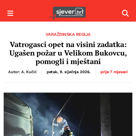
Izbornik
Izbor
VARAŽDINSKA REGIJA
Vatrogasci opet na visini zadatka:
Ugašen požar u Velikom Bukovcu,
pomogli i mještani
Autor: A. Kučić
petak, 9. siječnja 2026.
prije 7 mjeseci