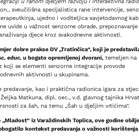
tegraciji u ranom dječjem razvoju i interaktivna radi
on., sveučilišna specijalistica rane intervencije, sen
terapeutkinja, ujedno i voditeljica savjetodavnog kab
učne uvide u važnost senzorne obrade, prepoznavanje
snaživanja djece kroz svakodnevne aktivnosti.
jer dobre prakse DV „Tratinčica“, koji je predstavil
sc. educ. u bogato opremljenoj dvorani,
temeljen na
z koji se elementi senzorne integracije provode
kodnevnih aktivnosti u skupinama.
predavanje, kao i praktična radionica igara za stjec
Željka Matkuna, dipl. oec., v.d. glavnog tajnika Hrva
rsnosti za šah, na temu „Šah u dječjim vrtićima“.
„Mladost“ iz Varaždinskih Toplica, ove godine obilj
obogatilo kontekst predavanja o važnosti korištenja