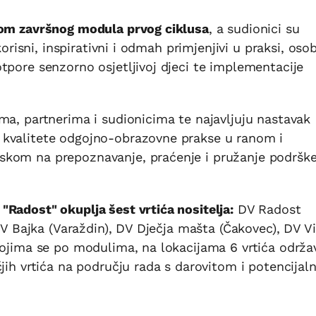
vom završnog modula prvog ciklusa
, a sudionici su
korisni, inspirativni i odmah primjenjivi u praksi, oso
tpore senzorno osjetljivoj djeci te implementacije
ma, partnerima i sudionicima te najavljuju nastavak
 kvalitete odgojno-obrazovne prakse u ranom i
skom na prepoznavanje, praćenje i pružanje podršk
Radost" okuplja šest vrtića nositelja:
DV Radost
 DV Bajka (Varaždin), DV Dječja mašta (Čakovec), DV Vi
kojima se po modulima, na lokacijama 6 vrtića održa
jih vrtića na području rada s darovitom i potencijal