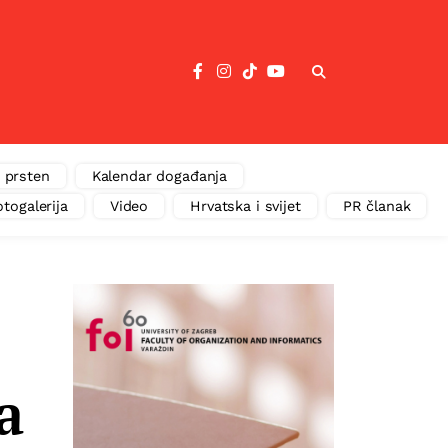
 prsten
Kalendar događanja
otogalerija
Video
Hrvatska i svijet
PR članak
a