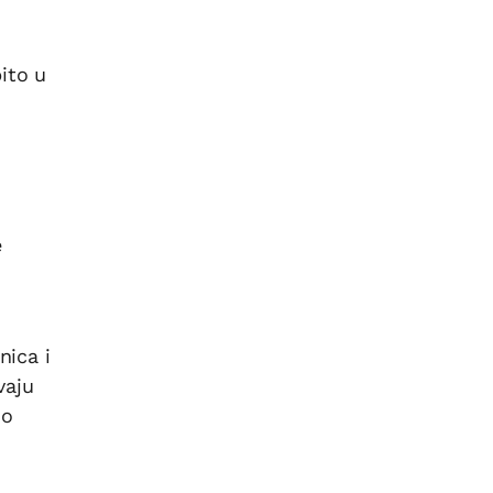
bito u
e
nica i
vaju
no