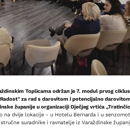
raždinskim Toplicama održan je 7. modul prvog ciklu
"Radost" za rad s darovitom i potencijalno darovito
ske županije u organizaciji Dječjeg vrtića „Tratinči
 na dvije lokacije - u Hotelu Bernarda i u senzomo
, stručne suradnike i ravnatelje iz Varaždinske župani