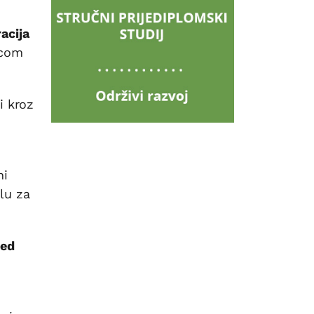
acija
ecom
i kroz
ni
lu za
ted