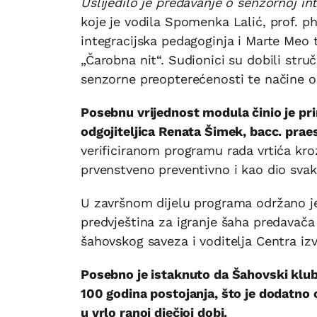
Uslijedilo je predavanje o senzornoj in
koje je vodila Spomenka Lalić, prof. ph
integracijska pedagoginja i Marte Meo 
„Čarobna nit“. Sudionici su dobili str
senzorne preopterećenosti te načine o
Posebnu vrijednost modula činio je prim
odgojiteljica Renata Šimek, bacc. prae
verificiranom programu rada vrtića kro
prvenstveno preventivno i kao dio sva
U završnom dijelu programa održano je 
predvještina za igranje šaha predavača 
šahovskog saveza i voditelja Centra izv
Posebno je istaknuto da Šahovski klub 
100 godina postojanja, što je dodatno 
u vrlo ranoj dječjoj dobi.