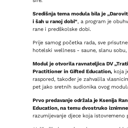
šire.
Središnja tema modula bila je „Darovit
i šah u ranoj dobi“
, a program je obuh
rane i predškolske dobi.
Prije samog početka rada, sve prisutne
hotelski wellness - saune, slanu sobu,
Modul je otvorila ravnateljica DV „Trat
Practitioner in Gifted Education,
koja j
raspored, također je zahvalila vlasnic
pet jako sretnih sudionika ovog modul
Prvo predavanje održala je Ksenija Rano
Education, na temu dvostruko iznimne
razumijevanje djece koja istovremeno 