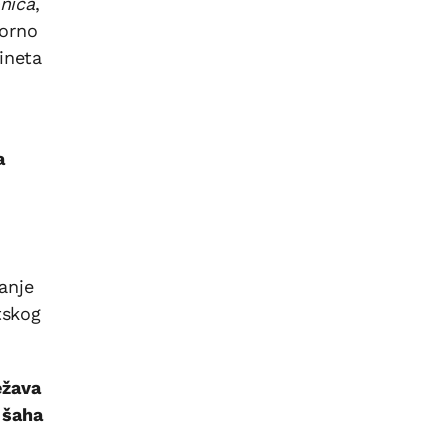
onica
,
zorno
ineta
a
anje
tskog
ežava
 šaha