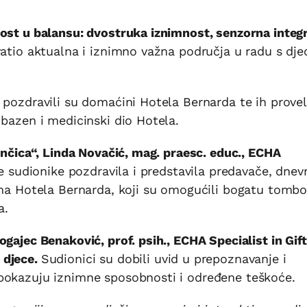
ost u balansu: dvostruka iznimnost, senzorna integr
vatio aktualna i iznimno važna područja u radu s dj
 pozdravili su domaćini Hotela Bernarda te ih provel
 bazen i medicinski dio Hotela.
inčica“, Linda Novačić, mag. praesc. educ., ECHA
e sudionike pozdravila i predstavila predavače, dnev
ima Hotela Bernarda, koji su omogućili bogatu tombo
a.
gajec Benaković, prof. psih., ECHA Specialist in Gif
 djece.
Sudionici su dobili uvid u prepoznavanje i
pokazuju iznimne sposobnosti i određene teškoće.