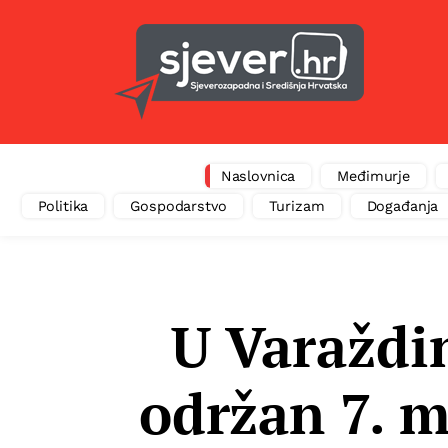
Naslovnica
Međimurje
Politika
Gospodarstvo
Turizam
Događanja
U Varaždi
održan 7. m