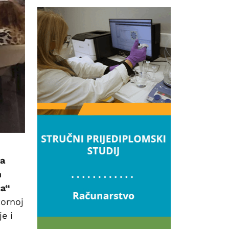
sa
m
ca“
tornoj
je i