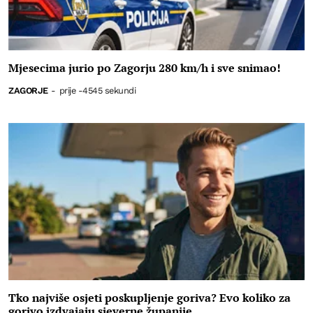
Mjesecima jurio po Zagorju 280 km/h i sve snimao!
ZAGORJE
-
prije -4545 sekundi
Tko najviše osjeti poskupljenje goriva? Evo koliko za
gorivo izdvajaju sjeverne županije