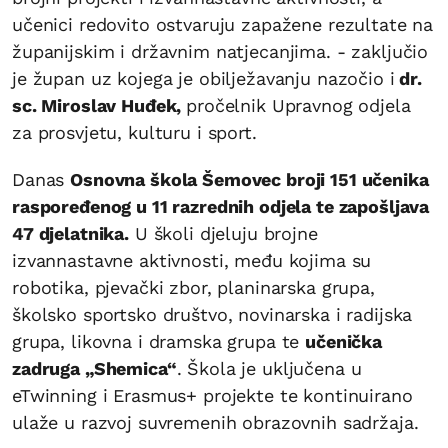
učenici redovito ostvaruju zapažene rezultate na
županijskim i državnim natjecanjima. - zaključio
je župan uz kojega je obilježavanju nazočio i
dr.
sc. Miroslav Huđek,
pročelnik Upravnog odjela
za prosvjetu, kulturu i sport.
Danas
Osnovna škola Šemovec broji 151 učenika
raspoređenog u 11 razrednih odjela te zapošljava
47 djelatnika.
U školi djeluju brojne
izvannastavne aktivnosti, među kojima su
robotika, pjevački zbor, planinarska grupa,
školsko sportsko društvo, novinarska i radijska
grupa, likovna i dramska grupa te
učenička
zadruga „Shemica“
. Škola je uključena u
eTwinning i Erasmus+ projekte te kontinuirano
ulaže u razvoj suvremenih obrazovnih sadržaja.