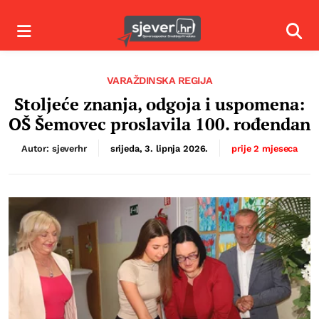
Izbornik
Izbor
VARAŽDINSKA REGIJA
Stoljeće znanja, odgoja i uspomena:
OŠ Šemovec proslavila 100. rođendan
Autor: sjeverhr
srijeda, 3. lipnja 2026.
prije 2 mjeseca