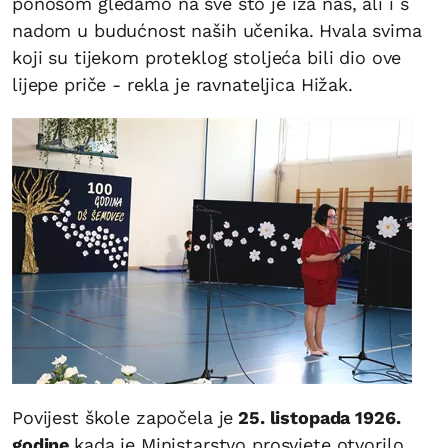
ponosom gledamo na sve što je iza nas, ali i s
nadom u budućnost naših učenika. Hvala svima
koji su tijekom proteklog stoljeća bili dio ove
lijepe priče - rekla je ravnateljica Hižak.
Povijest škole započela je
25. listopada 1926.
godine
kada je Ministarstvo prosvjete otvorilo