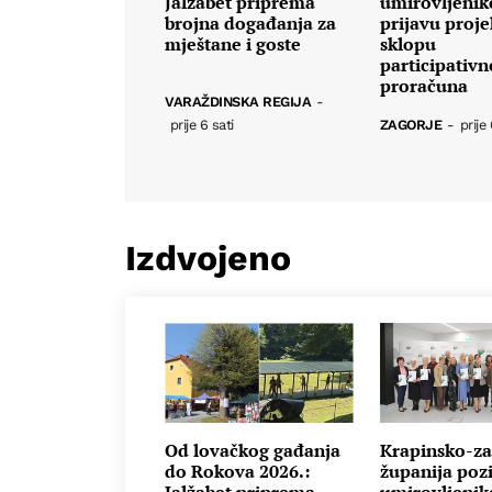
Jalžabet priprema
umirovljenik
brojna događanja za
prijavu proje
mještane i goste
sklopu
participativ
proračuna
VARAŽDINSKA REGIJA
-
prije 6 sati
ZAGORJE
-
prije 
Izdvojeno
Od lovačkog gađanja
Krapinsko-za
do Rokova 2026.:
županija poz