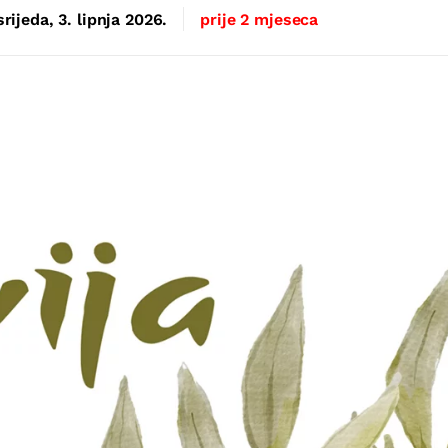
srijeda, 3. lipnja 2026.
prije 2 mjeseca