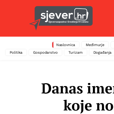
Naslovnica
Međimurje
Politika
Gospodarstvo
Turizam
Događanja
Danas ime
koje no