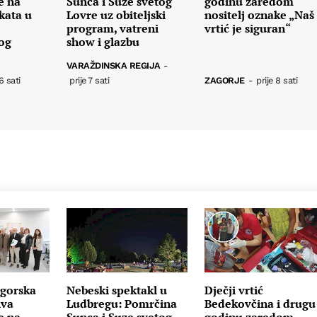
e na
Sunca i Suze svetog
godinu zaredom
kata u
Lovre uz obiteljski
nositelj oznake „Naš
program, vatreni
vrtić je siguran“
nog
show i glazbu
VARAŽDINSKA REGIJA
-
6 sati
prije 7 sati
ZAGORJE
-
prije 8 sati
gorska
Nebeski spektakl u
Dječji vrtić
iva
Ludbregu: Pomrčina
Bedekovčina i drugu