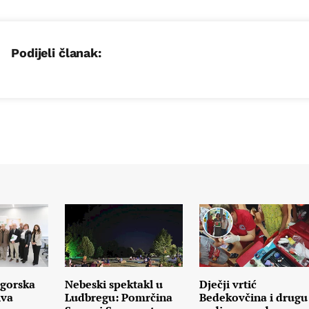
Podijeli članak:
gorska
Nebeski spektakl u
Dječji vrtić
iva
Ludbregu: Pomrčina
Bedekovčina i drugu