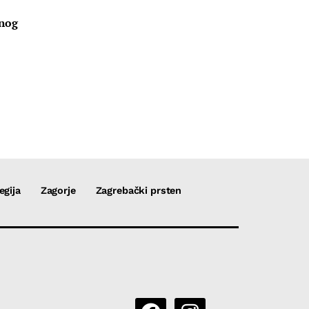
u
vnog
egija
Zagorje
Zagrebački prsten