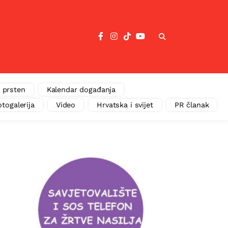
 prsten
Kalendar događanja
otogalerija
Video
Hrvatska i svijet
PR članak
e