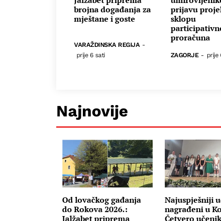
Jalžabet priprema
umirovljenik
brojna događanja za
prijavu proje
mještane i goste
sklopu
participativ
proračuna
VARAŽDINSKA REGIJA
-
prije 6 sati
ZAGORJE
-
prije 
Najnovije
Od lovačkog gađanja
Najuspješniji u
do Rokova 2026.:
nagrađeni u Ko
Jalžabet priprema
Četvero učenik