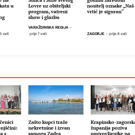
e na
Sunca i Suze svetog
godinu zaredom
kata u
Lovre uz obiteljski
nositelj oznake „Naš
program, vatreni
vrtić je siguran“
nog
show i glazbu
VARAŽDINSKA REGIJA
-
6 sati
prije 7 sati
ZAGORJE
-
prije 8 sati
čenici
Zašto kupci traže
Krapinsko-zagorsk
njščini:
nekretnine i izvan
županija poziva
a s
samoga Zadra
umirovljenike na