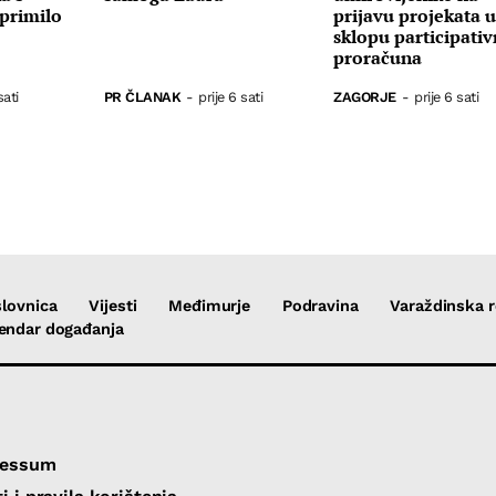
primilo
prijavu projekata 
sklopu participati
proračuna
sati
PR ČLANAK
-
prije 6 sati
ZAGORJE
-
prije 6 sati
lovnica
Vijesti
Međimurje
Podravina
Varaždinska r
endar događanja
ressum