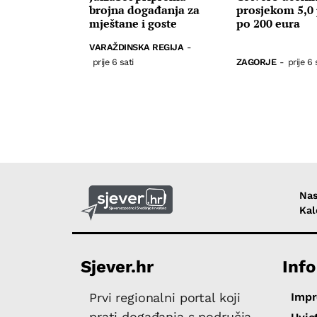
brojna događanja za
prosjekom 5,0 
mještane i goste
po 200 eura
VARAŽDINSKA REGIJA
-
prije 6 sati
ZAGORJE
-
prije 6 
Nas
Kal
Sjever.hr
Info
Imp
Prvi regionalni portal koji
prati događanja s područja