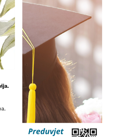
ija.
na.