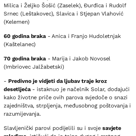
Milica i Željko Šošić (Zaselek), Đurđica i Rudolf
Srnec (Leštakovec), Slavica i Stjepan Vlahović
(Kelemen)
60 godina braka
- Anica i Franjo Hudoletnjak
(Kaštelanec)
70 godina braka
- Marija i Jakob Novosel
(Imbriovec Jalžabetski)
-
Predivno je vidjeti da ljubav traje kroz
desetljeća
- istaknuo je načelnik Solar, dodajući
kako životne priče ovih parova svjedoče o snazi
zajedništva, strpljenja, međusobnog poštovanja i
razumijevanja.
Slavljenički parovi podijelili su i svoje
savjete