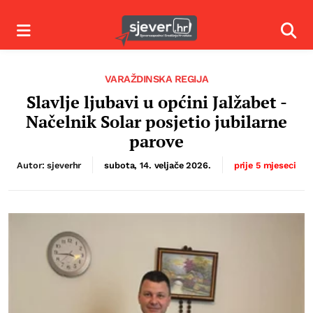
Izbornik
Izbor
VARAŽDINSKA REGIJA
Slavlje ljubavi u općini Jalžabet -
Načelnik Solar posjetio jubilarne
parove
Autor: sjeverhr
subota, 14. veljače 2026.
prije 5 mjeseci