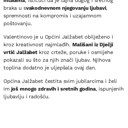
mladima
, ističući da je tajna dugog i sretnog
braka u s
vakodnevnom njegovanju ljubavi
,
spremnosti na kompromis i uzajamnom
poštovanju.
Valentinovo je u Općini Jalžabet obilježeno i
kroz kreativnost najmlađih.
Mališani iz Dječji
vrtić Jalžabet
kroz crteže, poruke i osmijehe
pokazali su što za njih znači ljubav. Njihova
toplina dodatno je uljepšala ovaj dan.
Općina Jalžabet čestita svim jubilarcima i želi
im
još mnogo zdravih i sretnih godina
, ispunjenih
ljubavlju i radošću.