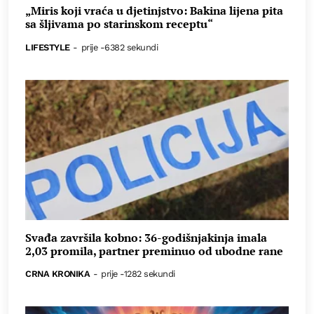
„Miris koji vraća u djetinjstvo: Bakina lijena pita
sa šljivama po starinskom receptu“
LIFESTYLE
-
prije -6382 sekundi
Svađa završila kobno: 36-godišnjakinja imala
2,03 promila, partner preminuo od ubodne rane
CRNA KRONIKA
-
prije -1282 sekundi