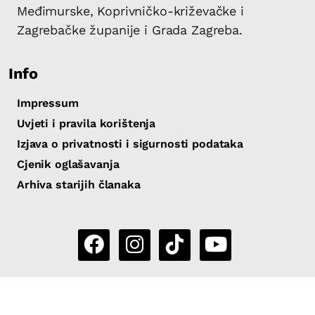
Međimurske, Koprivničko-križevačke i
Zagrebačke županije i Grada Zagreba.
Info
Impressum
Uvjeti i pravila korištenja
Izjava o privatnosti i sigurnosti podataka
Cjenik oglašavanja
Arhiva starijih članaka
Copyright 2026 by Sjever.hr
|
Powered by
eNewsCMS
|
X-
media
- izrada web stranica i portala