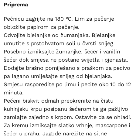
Priprema
Pećnicu zagrijte na 180 °C. Lim za pečenje
obložite papirom za pečenje.
Odvojite bjelanjke od žumanjaka. Bjelanjke
umutite s prstohvatom soli u čvrsti snijeg.
Posebno izmiksajte žumanjke, šećer i vanilin
šećer dok smjesa ne postane svijetla i pjenasta.
Dodajte brašno pomiješano s praškom za pecivo
pa lagano umiješajte snijeg od bjelanjaka.
Smjesu rasporedite po limu i pecite oko 10 do 12
minuta.
Pečeni biskvit odmah preokrenite na čistu
kuhinjsku krpu posipanu šećerom te ga pažljivo
zarolajte zajedno s krpom. Ostavite da se ohladi.
Za kremu izmiksajte slatko vrhnje, mascarpone i
šećer u prahu. Jagode narežite na sitne