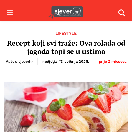
Izbornik
Izbor
LIFESTYLE
Recept koji svi traže: Ova rolada od
jagoda topi se u ustima
Autor: sjeverhr
nedjelja, 17. svibnja 2026.
prije 2 mjeseca