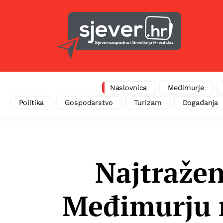
Naslovnica
Međimurje
Politika
Gospodarstvo
Turizam
Događanja
Najtražen
Međimurju m