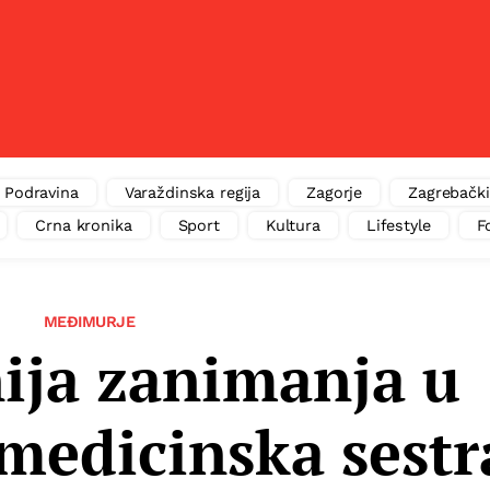
Podravina
Varaždinska regija
Zagorje
Zagrebački
Crna kronika
Sport
Kultura
Lifestyle
F
MEĐIMURJE
ija zanimanja u
edicinska sestr