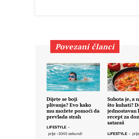
Povezani članci
Dijete se boji
Subota je, a 
plivanja? Evo kako
što kuhati? 
mu možete pomoći da
jednostavan l
prevlada strah
recept za do
sataraš
LIFESTYLE
-
prije -3045 sekundi
LIFESTYLE
-
prij