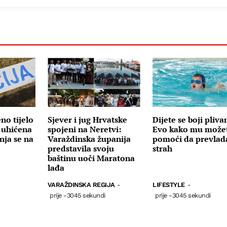
no tijelo
Sjever i jug Hrvatske
Dijete se boji pliva
 uhićena
spojeni na Neretvi:
Evo kako mu može
nja se na
Varaždinska županija
pomoći da prevlad
predstavila svoju
strah
baštinu uoči Maratona
lađa
VARAŽDINSKA REGIJA
-
LIFESTYLE
-
prije -3045 sekundi
prije -3045 sekundi