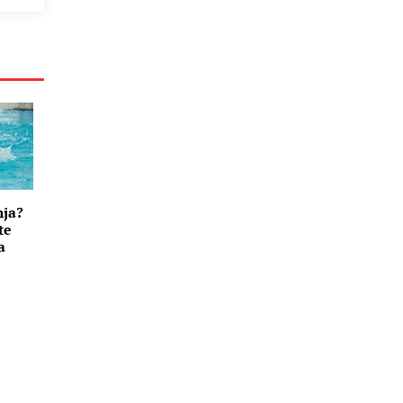
nja?
te
a