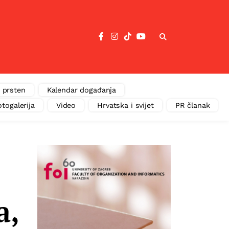
 prsten
Kalendar događanja
otogalerija
Video
Hrvatska i svijet
PR članak
a,