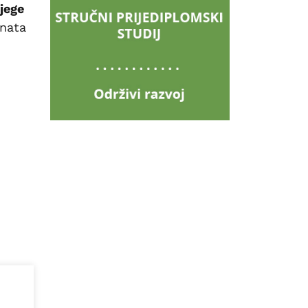
jege
nata