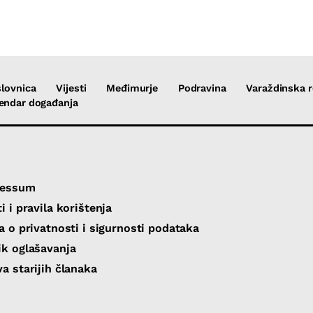
lovnica
Vijesti
Međimurje
Podravina
Varaždinska r
endar događanja
ressum
i i pravila korištenja
va o privatnosti i sigurnosti podataka
ik oglašavanja
va starijih članaka