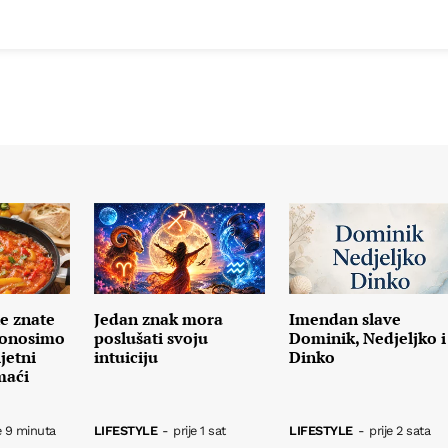
ne znate
Jedan znak mora
Imendan slave
Donosimo
poslušati svoju
Dominik, Nedjeljko i
jetni
intuiciju
Dinko
maći
e 9 minuta
LIFESTYLE
-
prije 1 sat
LIFESTYLE
-
prije 2 sata