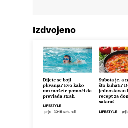
Izdvojeno
Dijete se boji
Subota je, a 
plivanja? Evo kako
što kuhati? 
mu možete pomoći da
jednostavan l
prevlada strah
recept za do
sataraš
LIFESTYLE
-
prije -3045 sekundi
LIFESTYLE
-
prij