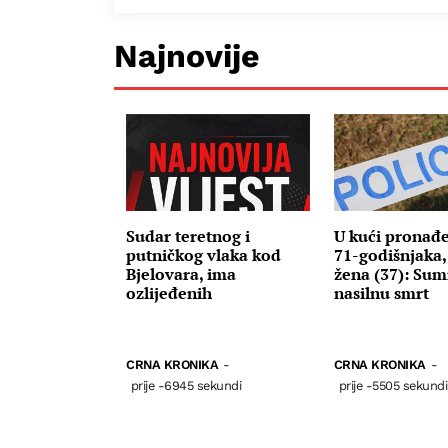
Najnovije
Sudar teretnog i
U kući pronađe
putničkog vlaka kod
71-godišnjaka,
Bjelovara, ima
žena (37): Sum
ozlijeđenih
nasilnu smrt
CRNA KRONIKA
-
CRNA KRONIKA
-
prije -6945 sekundi
prije -5505 sekundi