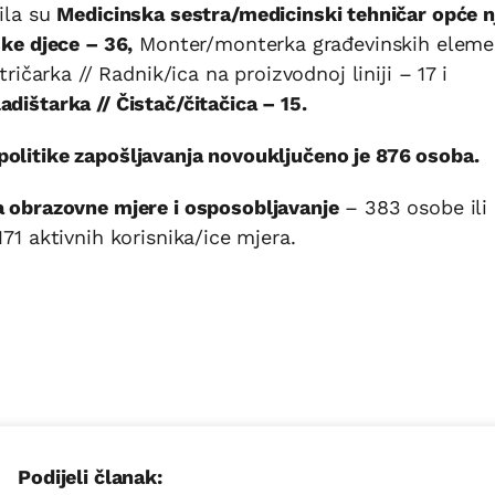
bila su
Medicinska sestra/medicinski tehničar opće n
ske djece – 36,
Monter/monterka građevinskih eleme
tričarka // Radnik/ica na proizvodnoj liniji – 17 i
adištarka // Čistač/čitačica – 15.
 politike zapošljavanja novouključeno je 876 osoba.
a obrazovne mjere i osposobljavanje
– 383 osobe ili
171 aktivnih korisnika/ice mjera.
Podijeli članak: