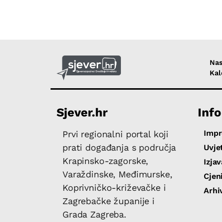
Nas
Kal
Sjever.hr
Info
Imp
Prvi regionalni portal koji
prati događanja s područja
Uvjet
Krapinsko-zagorske,
Izja
Varaždinske, Međimurske,
Cjen
Koprivničko-križevačke i
Arhi
Zagrebačke županije i
Grada Zagreba.