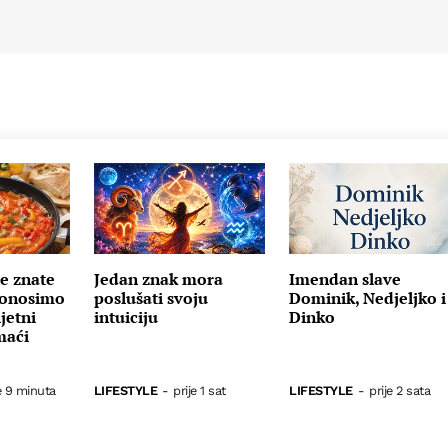
ne znate
Jedan znak mora
Imendan slave
Donosimo
poslušati svoju
Dominik, Nedjeljko i
jetni
intuiciju
Dinko
maći
e 9 minuta
LIFESTYLE
-
prije 1 sat
LIFESTYLE
-
prije 2 sata