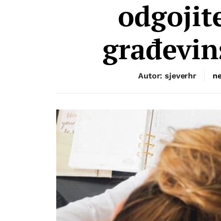
odgojit
građevin
Autor: sjeverhr
ne