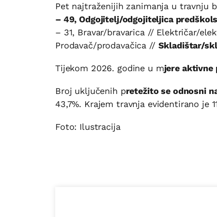
Pet najtraženijih zanimanja u travnju 
– 49, Odgojitelj/odgojiteljica predškol
– 31, Bravar/bravarica // Električar/elek
Prodavač/prodavačica //
Skladištar/skl
Tijekom 2026. godine u m
jere aktivne
Broj uključenih p
retežito se odnosni n
43,7%. Krajem travnja evidentirano je 1
Foto: Ilustracija