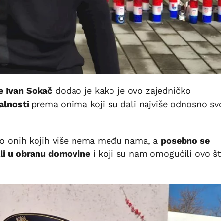
e Ivan Sokač
dodao je kako je ovo zajedničko
valnosti
prema onima koji su dali najviše odnosno sv
amo onih kojih više nema među nama, a
posebno se
ali u obranu domovine
i koji su nam omogućili ovo š