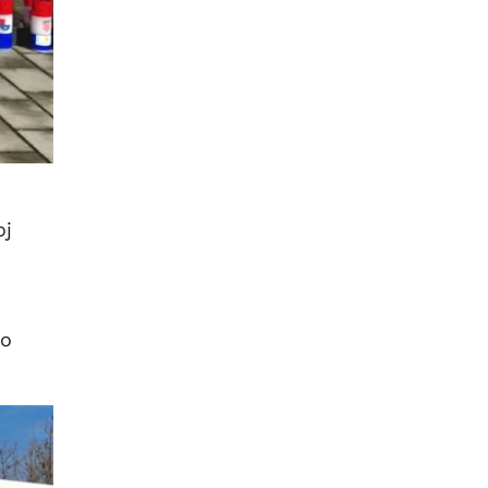
oj
to