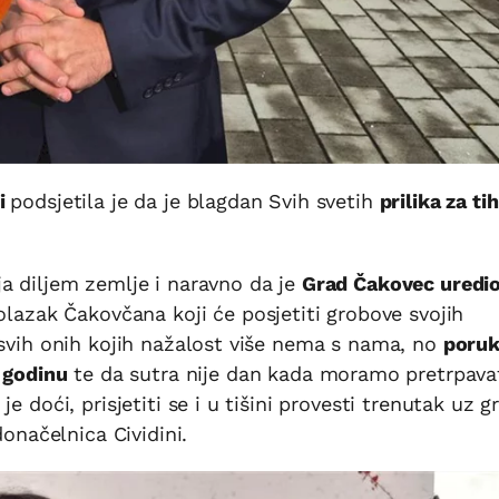
ni
podsjetila je da je blagdan Svih svetih
prilika za ti
a diljem zemlje i naravno da je
Grad Čakovec uredi
olazak Čakovčana koji će posjetiti grobove svojih
 svih onih kojih nažalost više nema s nama, no
poru
u godinu
te da sutra nije dan kada moramo pretrpava
e doći, prisjetiti se i u tišini provesti trenutak uz 
donačelnica Cividini.