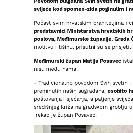
Povodom blagdana Svih svetih na grads
svijeće kod spomen-zida poginulim i n
Počast svim hrvatskim braniteljima i 
predstavnici Ministarstva hrvatskih br
poslova, Međimurske županije, Grada
molitvu i tišinu, prisutni su se prisjeti
Međimurski župan Matija Posavec
ista
nisu među nama.
- Tradicionalno povodom Svih svetih i 
preminulih naših sugrađana,
osobito hr
poštovanja i sjećanja, a paljenje svije
središnjeg križa na gradskom groblju 
rekao je župan Posavec.