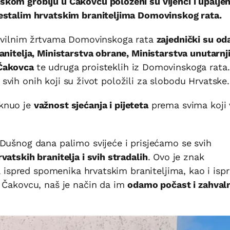
kom groblju u Čakovcu položeni su vijenci i upalje
estalim hrvatskim braniteljima Domovinskog rata.
civilnim žrtvama Domovinskoga rata
zajednički su oda
anitelja, Ministarstva obrane, Ministarstva unutarnj
 Čakovca
te udruga proisteklih iz Domovinskoga rata
li svih onih koji su život položili za slobodu Hrvatske.
knuo je
važnost sjećanja i pijeteta
prema svima koji 
Dušnog dana palimo svijeće i prisjećamo se svih
vatskih branitelja i svih stradalih
. Ovo je znak
ća ispred spomenika hrvatskim braniteljima, kao i isp
u Čakovcu, naš je način da im
odamo počast i zahval