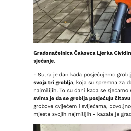
Gradonačelnica Čakovca Ljerka Cividi
sjećanje
.
- Sutra je dan kada posjećujemo groblj
svoja tri groblja
, koja su spremna za d
najmilijih. To su dani kada se sjećamo
svima je da se groblja posjećuju čitav
grobove cvijećem i svijećama, dovoljno j
mjesta svojih najmilijih - kazala je gra