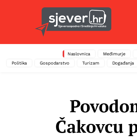
Naslovnica
Međimurje
Politika
Gospodarstvo
Turizam
Događanja
Povodom
Čakovcu p