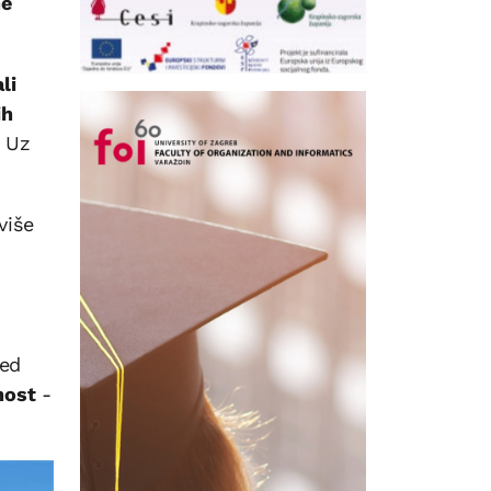
ne
li
ih
. Uz
više
red
nost
-