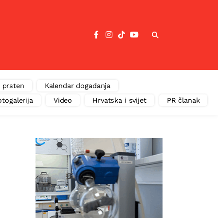
 prsten
Kalendar događanja
otogalerija
Video
Hrvatska i svijet
PR članak