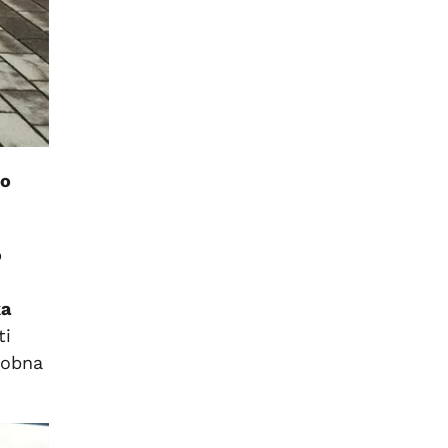
ho
o
ka
ti
grobna