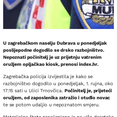
U zagrebačkom naselju Dubrava u ponedjeljak
poslijepodne dogodilo se drsko razbojništvo.
Nepoznati počinitelj je uz prijetnju vatrenim
oružjem opljačkao kiosk, prenosi index.hr.
Zagrebačka policija izvijestila je kako se
razbojništvo dogodilo u ponedjeljak, 1. rujna, oko
17:15 sati u Ulici Trnovčica.
Počinitelj je, prijeteći
oružjem, od zaposlenika zatražio i otuđio novac
te se potom udaljio u nepoznatom smjeru.
Materijalna šteta procijenjena je na više desetaka