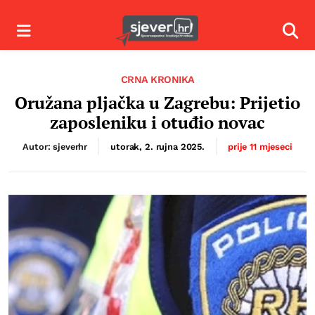
Izbornik
Izbor
CRNA KRONIKA
Oružana pljačka u Zagrebu: Prijetio
zaposleniku i otuđio novac
Autor: sjeverhr
utorak, 2. rujna 2025.
prije 11 mjeseci