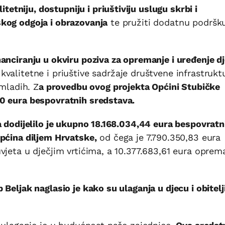
itetniju, dostupniju i priuštiviju uslugu skrbi i
kog odgoja i obrazovanja
te pružiti dodatnu podršk
anciranju u okviru poziva za opremanje i uređenje dj
e, kvalitetne i priuštive sadržaje društvene infrastrukt
 mladih. Z
a provedbu ovog projekta Općini Stubičke
0 eura bespovratnih sredstava.
a dodijelilo je ukupno 18.168.034,44 eura bespovratn
pćina diljem Hrvatske,
od čega je 7.790.350,83 eura
vjeta u dječjim vrtićima, a 10.377.683,61 eura oprema
Beljak naglasio je kako su ulaganja u djecu i obitelj