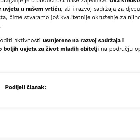
j ulaganje je u budućnost naše zajednice.
Ova sredst
uvjeta u našem vrtiću
, ali i razvoj sadržaja za djec
ta, čime stvaramo još kvalitetnije okruženje za njih
.
oditi aktivnosti
usmjerene na razvoj sadržaja i
 boljih uvjeta za život mladih obitelj
i na području o
Podijeli članak: