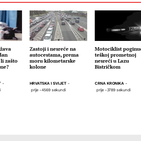
ežava
Zastoji i nesreće na
Motociklist poginu
dan
autocestama, prema
teškoj prometnoj
li zašto
moru kilometarske
nesreći u Lazu
bne?
kolone
Bistričkom
T
-
HRVATSKA I SVIJET
-
CRNA KRONIKA
-
i
prije -4569 sekundi
prije -3789 sekundi