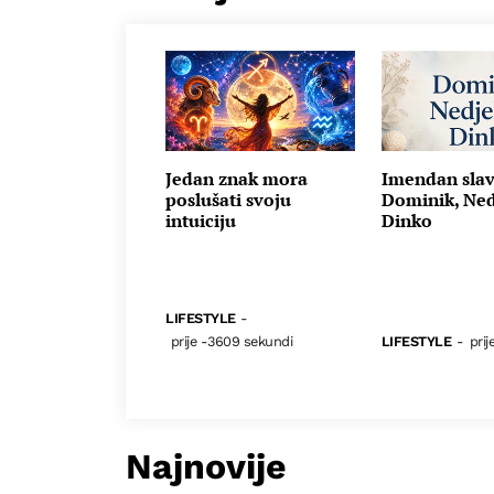
Jedan znak mora
Imendan sla
poslušati svoju
Dominik, Nedj
intuiciju
Dinko
LIFESTYLE
-
prije -3609 sekundi
LIFESTYLE
-
prij
Najnovije