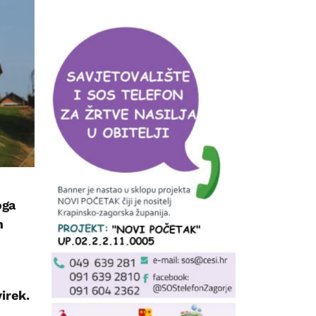
oga
m
irek.