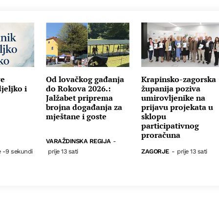
ve
Od lovačkog gađanja
Krapinsko-zagorska
eljko i
do Rokova 2026.:
županija poziva
Jalžabet priprema
umirovljenike na
brojna događanja za
prijavu projekata u
mještane i goste
sklopu
participativnog
proračuna
VARAŽDINSKA REGIJA
-
e -9 sekundi
prije 13 sati
ZAGORJE
-
prije 13 sati