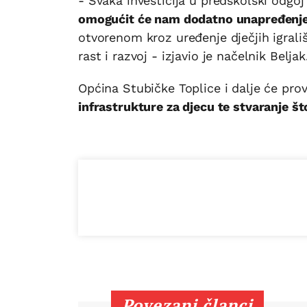
- Svaka investicija u predškolski odgo
omogućit će nam dodatno unapređenje 
otvorenom kroz uređenje dječjih igrališ
rast i razvoj - izjavio je načelnik Beljak
Općina Stubičke Toplice i dalje će prov
infrastrukture za djecu te stvaranje što
Povezani članci