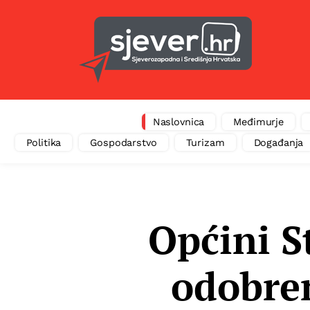
Naslovnica
Međimurje
Politika
Gospodarstvo
Turizam
Događanja
Općini S
odobren