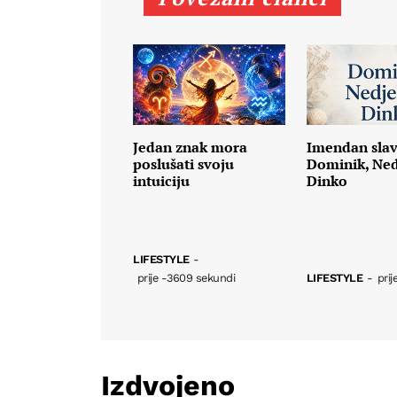
Jedan znak mora
Imendan sla
poslušati svoju
Dominik, Nedj
intuiciju
Dinko
LIFESTYLE
-
prije -3609 sekundi
LIFESTYLE
-
prij
Izdvojeno