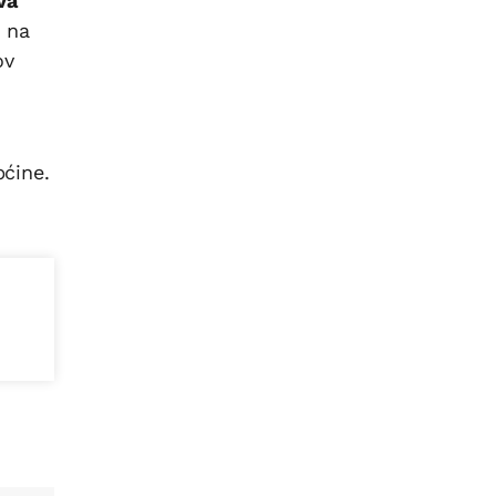
va
u na
ov
pćine.