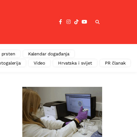
 prsten
Kalendar događanja
otogalerija
Video
Hrvatska i svijet
PR članak