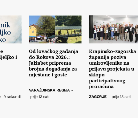
ve
Od lovačkog gađanja
Krapinsko-zagorska
eljko i
do Rokova 2026.:
županija poziva
Jalžabet priprema
umirovljenike na
brojna događanja za
prijavu projekata u
mještane i goste
sklopu
participativnog
proračuna
VARAŽDINSKA REGIJA
-
e -9 sekundi
prije 13 sati
ZAGORJE
-
prije 13 sati