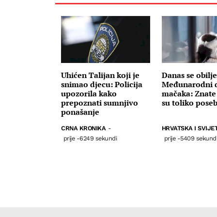
Uhićen Talijan koji je
Danas se obilj
snimao djecu: Policija
Međunarodni 
upozorila kako
mačaka: Znate 
prepoznati sumnjivo
su toliko pose
ponašanje
CRNA KRONIKA
-
HRVATSKA I SVIJE
prije -6249 sekundi
prije -5409 sekund