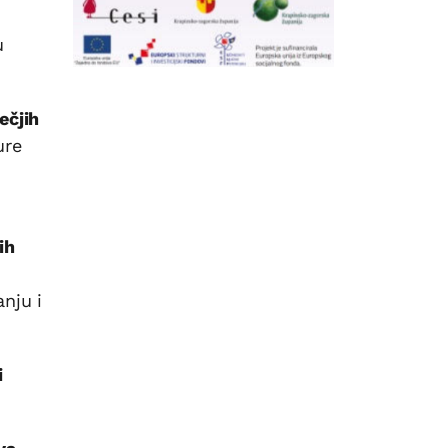
u
ečjih
ure
ih
nju i
i