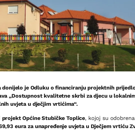
 donijelo je Odluku o financiranju projektnih prijedl
ava „Dostupnost kvalitetne skrbi za djecu u lokalni
nih uvjeta u dječjim vrtićima“.
i
projekt Općine Stubičke Toplice
, kojoj su odobrena
69,93 eura za unapređenje uvjeta u Dječjem vrtiću Zv