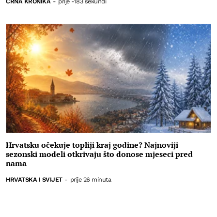
CRNA KRONIKA
-
prije -183 sekundi
Hrvatsku očekuje topliji kraj godine? Najnoviji
sezonski modeli otkrivaju što donose mjeseci pred
nama
HRVATSKA I SVIJET
-
prije 26 minuta