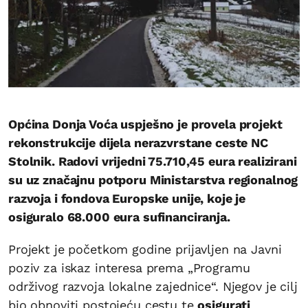
Općina Donja Voća uspješno je provela projekt
rekonstrukcije dijela nerazvrstane ceste NC
Stolnik. Radovi vrijedni 75.710,45 eura realizirani
su uz značajnu potporu Ministarstva regionalnog
razvoja i fondova Europske unije, koje je
osiguralo 68.000 eura sufinanciranja.
Projekt je početkom godine prijavljen na Javni
poziv za iskaz interesa prema „Programu
održivog razvoja lokalne zajednice“. Njegov je cilj
bio obnoviti postojeću cestu te
osigurati