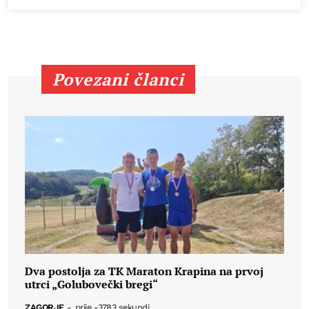
Povezani članci
Dva postolja za TK Maraton Krapina na prvoj
utrci „Golubovečki bregi“
ZAGORJE
-
prije -3783 sekundi