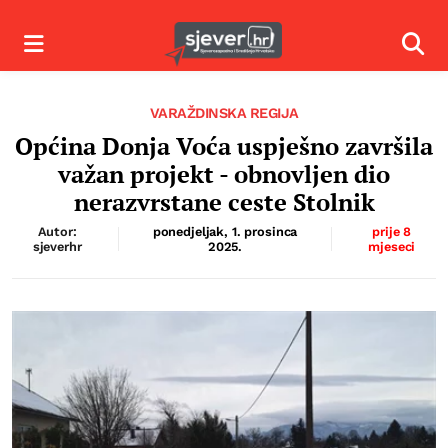
Izbornik
Izbor
VARAŽDINSKA REGIJA
Općina Donja Voća uspješno završila
važan projekt - obnovljen dio
nerazvrstane ceste Stolnik
Autor:
ponedjeljak, 1. prosinca
prije 8
sjeverhr
2025.
mjeseci