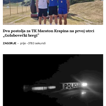
Dva postolja za TK Maraton Krapina na prvoj utrci
„Golubovečki bregi“
ZAGORJE
-
prije -3783 sekundi