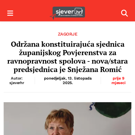
Izbornik
Izbor
ZAGORJE
Održana konstituirajuća sjednica
županijskog Povjerenstva za
ravnopravnost spolova - nova/stara
predsjednica je Snježana Romić
Autor:
ponedjeljak, 13. listopada
prije 9
sjeverhr
2025.
mjeseci