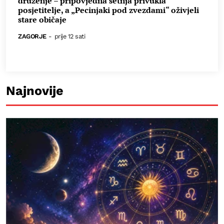
druženje – pripovjedna šetnja privukla
posjetitelje, a „Pecinjaki pod zvezdami“ oživjeli
stare običaje
ZAGORJE
-
prije 12 sati
Najnovije