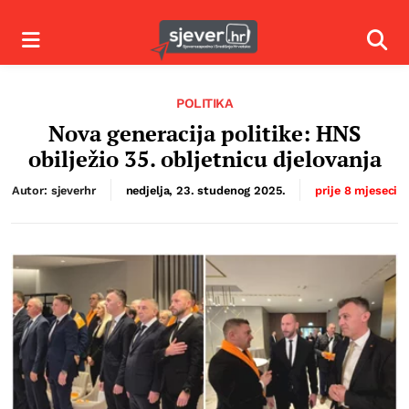
Izbornik
Izbor
POLITIKA
Nova generacija politike: HNS
obilježio 35. obljetnicu djelovanja
Autor: sjeverhr
nedjelja, 23. studenog 2025.
prije 8 mjeseci