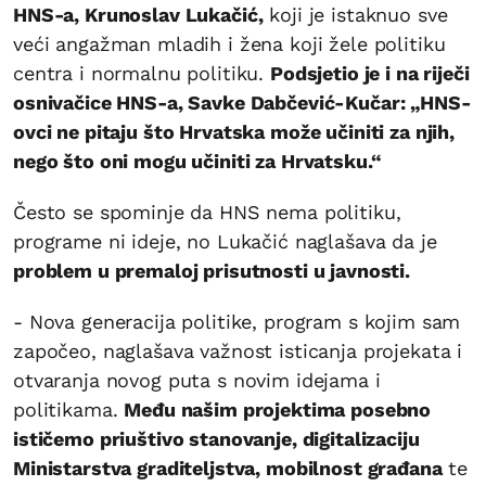
HNS-a, Krunoslav Lukačić,
koji je istaknuo sve
veći angažman mladih i žena koji žele politiku
centra i normalnu politiku.
Podsjetio je i na riječi
osnivačice HNS-a, Savke Dabčević-Kučar: „HNS-
ovci ne pitaju što Hrvatska može učiniti za njih,
nego što oni mogu učiniti za Hrvatsku.“
Često se spominje da HNS nema politiku,
programe ni ideje, no Lukačić naglašava da je
problem u premaloj prisutnosti u javnosti.
- Nova generacija politike, program s kojim sam
započeo, naglašava važnost isticanja projekata i
otvaranja novog puta s novim idejama i
politikama.
Među našim projektima posebno
ističemo priuštivo stanovanje, digitalizaciju
Ministarstva graditeljstva, mobilnost građana
te