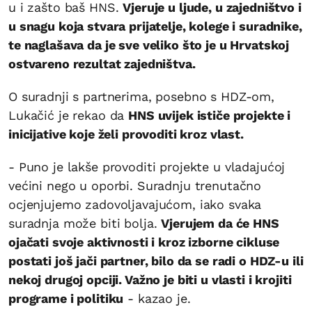
u i zašto baš HNS.
Vjeruje u ljude, u zajedništvo i
u snagu koja stvara prijatelje, kolege i suradnike,
te naglašava da je sve veliko što je u Hrvatskoj
ostvareno rezultat zajedništva.
O suradnji s partnerima, posebno s HDZ-om,
Lukačić je rekao da
HNS uvijek ističe projekte i
inicijative koje želi provoditi kroz vlast.
- Puno je lakše provoditi projekte u vladajućoj
većini nego u oporbi. Suradnju trenutačno
ocjenjujemo zadovoljavajućom, iako svaka
suradnja može biti bolja.
Vjerujem da će HNS
ojačati svoje aktivnosti i kroz izborne cikluse
postati još jači partner, bilo da se radi o HDZ-u ili
nekoj drugoj opciji. Važno je biti u vlasti i krojiti
programe i politiku
- kazao je.