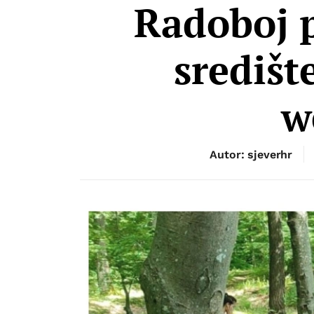
Radoboj p
središt
w
Autor: sjeverhr