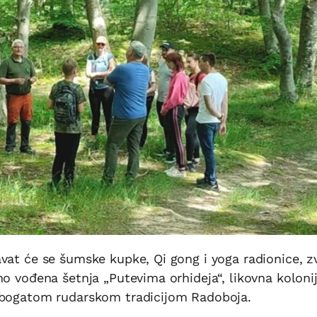
avat će se šumske kupke, Qi gong i yoga radionice, 
no vođena šetnja „Putevima orhideja“, likovna kolonij
n bogatom rudarskom tradicijom Radoboja.