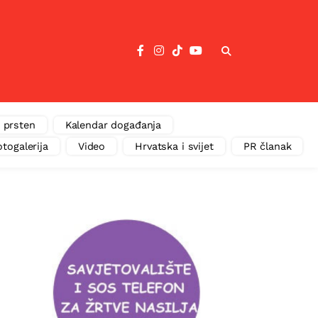
 prsten
Kalendar događanja
otogalerija
Video
Hrvatska i svijet
PR članak