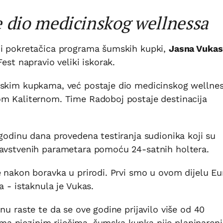
 dio medicinskog wellnessa
 i pokretačica programa šumskih kupki,
Jasna Vukas
est napravio veliki iskorak.
mskim kupkama, već postaje dio medicinskog wellne
om Kaliternom. Time Radoboj postaje destinacija
 godinu dana provedena testiranja sudionika koji su
ravstvenih parametara pomoću 24-satnih holtera.
e nakon boravka u prirodi. Prvi smo u ovom dijelu E
a - istaknula je Vukas.
nu raste te da se ove godine prijavilo više od 40
rema njezinim riječima, šumska kupka nije planinarenj