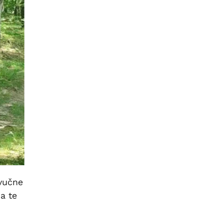
zvučne
a te