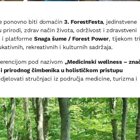
je ponovno biti domaćin
3. ForestFesta
, jedinstvene
prirodi, zdrav način života, održivost i zdravstveni
j i platforme
Snaga šume / Forest Power
, tijekom tr
ativnih, rekreativnih i kulturnih sadržaja.
nferencijom pod nazivom
„Medicinski wellness – zna
i prirodnog čimbenika u holističkom pristupu
udjelovati stručnjaci iz područja medicine, turizma i