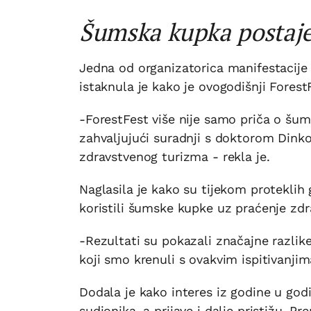
Šumska kupka postaje
Jedna od organizatorica manifestacije
istaknula je kako je ovogodišnji ForestF
-ForestFest više nije samo priča o šu
zahvaljujući suradnji s doktorom Dink
zdravstvenog turizma - rekla je.
Naglasila je kako su tijekom proteklih
koristili šumske kupke uz praćenje zd
-Rezultati su pokazali značajne razlik
koji smo krenuli s ovakvim ispitivanjim
Dodala je kako interes iz godine u godi
sudionika, a prijave i dalje pristižu. P