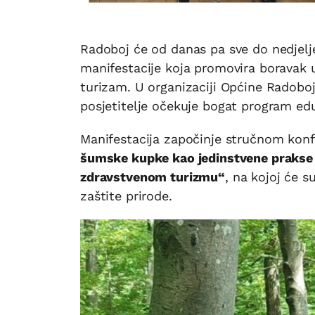
Radoboj će od danas pa sve do nedjel
manifestacije koja promovira boravak u 
turizam. U organizaciji Općine Radobo
posjetitelje očekuje bogat program eduk
Manifestacija započinje stručnom ko
šumske kupke kao jedinstvene prakse 
zdravstvenom turizmu“
, na kojoj će s
zaštite prirode.