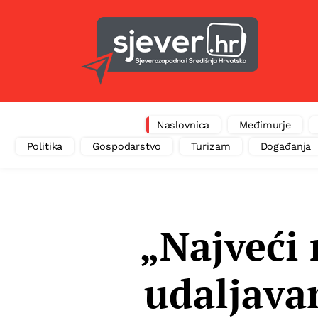
Naslovnica
Međimurje
Politika
Gospodarstvo
Turizam
Događanja
„Najveći 
udaljavan