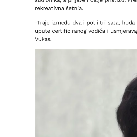
rekreativna šetnja.
-Traje između dva i pol i tri sata, hod
upute certificiranog vodiča i usmjeravaj
Vukas.