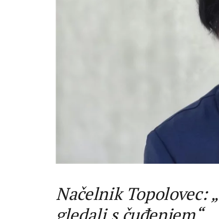
Načelnik Topolovec: „
gledali s čuđenjem“