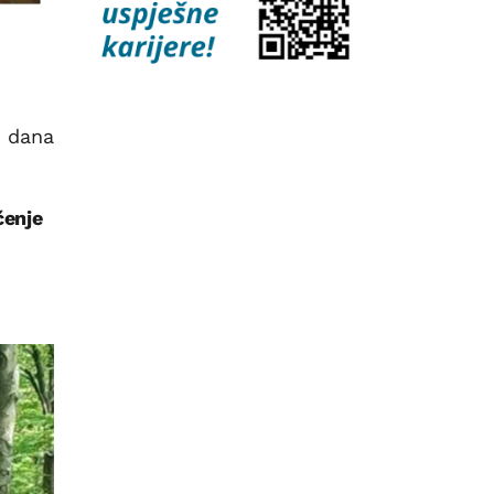
i dana
čenje