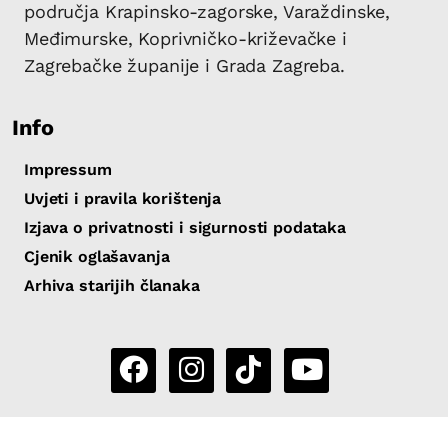
područja Krapinsko-zagorske, Varaždinske,
Međimurske, Koprivničko-križevačke i
Zagrebačke županije i Grada Zagreba.
Info
Impressum
Uvjeti i pravila korištenja
Izjava o privatnosti i sigurnosti podataka
Cjenik oglašavanja
Arhiva starijih članaka
Copyright 2026 by Sjever.hr
|
Powered by
eNewsCMS
|
X-