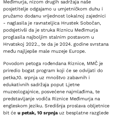
Međimurja, nizom drugih sadržaja naše
posjetitelje odgajamo u umjetničkom duhu i
pružamo dodanu vrijednost lokalnoj zajednici
-
naglasila je ravnateljica Hrustek Sobočan,
podsjetivši da je struka Riznicu Međimurja
proglasila najboljim stalnim postavom u
Hrvatskoj 2022., te da je 2024. godine svrstana
među najljepše male muzeje Europe.
Povodom petoga rođendana Riznice, MMČ je
priredio bogat program koji će se odvijati do
petka,10. srpnja uz mnoštvo zabavnih i
edukativnih sadržaja poput Ljetne
muzeologajnice, posvećene najmlađima, te
predstavljanje vodiča Riznice Međimurja na
engleskom jeziku. Središnja proslava obljetnice
bit će
u petak, 10 srpnja
uz besplatne razglede