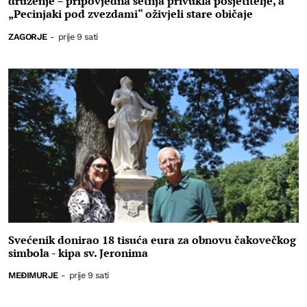
druženje – pripovjedna šetnja privukla posjetitelje, a
„Pecinjaki pod zvezdami“ oživjeli stare običaje
ZAGORJE
-
prije 9 sati
Svećenik donirao 18 tisuća eura za obnovu čakovečkog
simbola - kipa sv. Jeronima
MEĐIMURJE
-
prije 9 sati