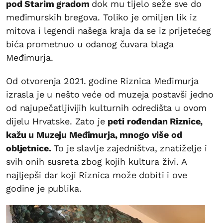
pod Starim gradom
dok mu tijelo seže sve do
međimurskih bregova. Toliko je omiljen lik iz
mitova i legendi našega kraja da se iz prijetećeg
bića prometnuo u odanog čuvara blaga
Međimurja.
Od otvorenja 2021. godine Riznica Međimurja
izrasla je u nešto veće od muzeja postavši jedno
od najupečatljivijih kulturnih odredišta u ovom
dijelu Hrvatske. Zato je
peti rođendan Riznice,
kažu u Muzeju Međimurja, mnogo više od
obljetnice.
To je slavlje zajedništva, znatiželje i
svih onih susreta zbog kojih kultura živi. A
najljepši dar koji Riznica može dobiti i ove
godine je publika.