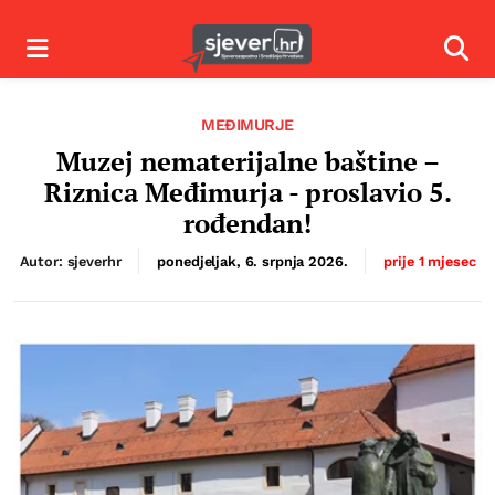
Izbornik
Izbor
MEĐIMURJE
Muzej nematerijalne baštine –
Riznica Međimurja - proslavio 5.
rođendan!
Autor: sjeverhr
ponedjeljak, 6. srpnja 2026.
prije 1 mjesec