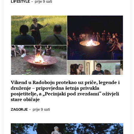
LIFESTYLE
-
prije 9 sati
Vikend u Radoboju protekao uz priče, legende i
druženje – pripovjedna šetnja privukla
posjetitelje, a „Pecinjaki pod zvezdami“ oživjeli
stare običaje
ZAGORJE
-
prije 9 sati