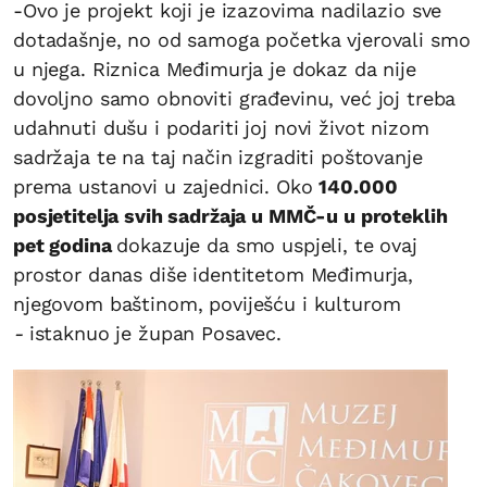
-Ovo je projekt koji je izazovima nadilazio sve
dotadašnje, no od samoga početka vjerovali smo
u njega. Riznica Međimurja je dokaz da nije
dovoljno samo obnoviti građevinu, već joj treba
udahnuti dušu i podariti joj novi život nizom
sadržaja te na taj način izgraditi poštovanje
prema ustanovi u zajednici. Oko
140.000
posjetitelja svih sadržaja u MMČ-u u proteklih
pet godina
dokazuje da smo uspjeli, te ovaj
prostor danas diše identitetom Međimurja,
njegovom baštinom, poviješću i kulturom
-
istaknuo je župan Posavec.