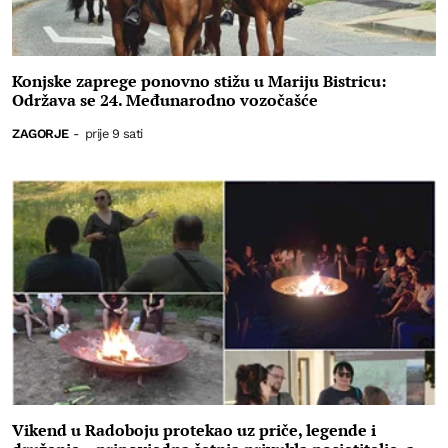
Konjske zaprege ponovno stižu u Mariju Bistricu:
Održava se 24. Međunarodno vozočašće
ZAGORJE
-
prije 9 sati
Vikend u Radoboju protekao uz priče, legende i