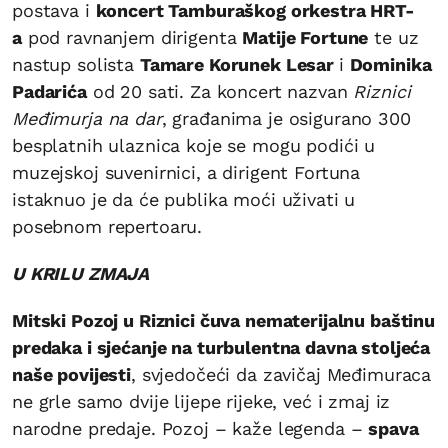
postava i
koncert Tamburaškog orkestra HRT-
a
pod ravnanjem dirigenta
Matije Fortune
te uz
nastup solista
Tamare Korunek Lesar
i
Dominika
Padarića
od 20 sati. Za koncert nazvan
Riznici
Međimurja na dar
, građanima je osigurano 300
besplatnih ulaznica koje se mogu podići u
muzejskoj suvenirnici, a dirigent Fortuna
istaknuo je da će publika moći uživati u
posebnom repertoaru.
U KRILU ZMAJA
Mitski Pozoj u Riznici čuva nematerijalnu baštinu
predaka i sjećanje na turbulentna davna stoljeća
naše povijesti
, svjedočeći da zavičaj Međimuraca
ne grle samo dvije lijepe rijeke, već i zmaj iz
narodne predaje. Pozoj – kaže legenda –
spava