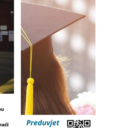
pu
maći