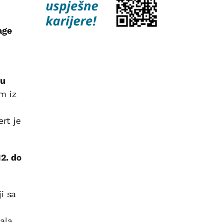
age
 u
m iz
rt je
12. do
i sa
ala