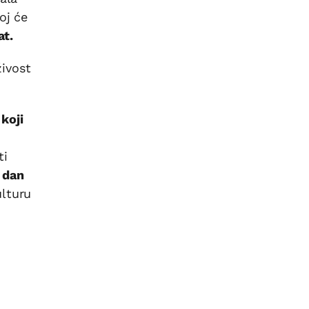
oj će
at.
ivost
koji
ti
 dan
ulturu