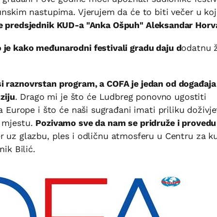
hunskim nastupima. Vjerujem da će to biti večer u koj
je predsjednik KUD-a "Anka Ošpuh" Aleksandar Horv
 je kako međunarodni festivali gradu daju d
odatnu ž
i raznovrstan program, a COFA je jedan od događaja 
ziju
. Drago mi je što će Ludbreg ponovno ugostiti
a Europe i što će naši sugrađani imati priliku doživje
m mjestu.
Pozivamo sve da nam se pridruže i provedu
r uz glazbu, ples i odličnu atmosferu u Centru za k
ik Bilić.