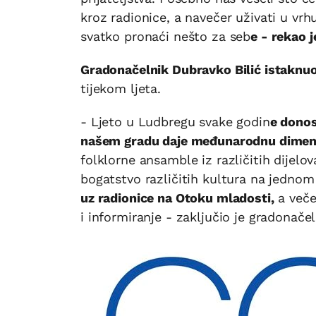
kroz radionice, a navečer uživati u vr
svatko pronaći nešto za seb
e - rekao 
Gradonačelnik Dubravko Bilić istaknuo
tijekom ljeta.
- Ljeto u Ludbregu svake godin
e donos
našem gradu daje međunarodnu dimen
folklorne ansamble iz različitih dijelov
bogatstvo različitih kultura na jedno
uz radionice na Otoku mladosti,
a veče
i informiranje - zaključio je gradonačeln