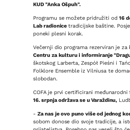
KUD "Anka Ošpuh".
Programu se možete pridružiti od
16 d
Lab radionice
tradicijske baštine. Posj
poneki plesni korak.
Večernji dio programa rezerviran je za 
Centru za kulturu i informiranje "Drag
škotskog Larberta, Zespół Pieśni i Tań
Folklore Ensemble iz Vilniusa te doma
slobodan.
COFA je prvi certificirani međunarodni 
16. srpnja održava se u Varaždinu,
Ludb
-
Za nas je ovo puno više od jednog ko
sobom donose dio svoje tradicije, a 
prijateljstva. Posebno nas veseli što ć