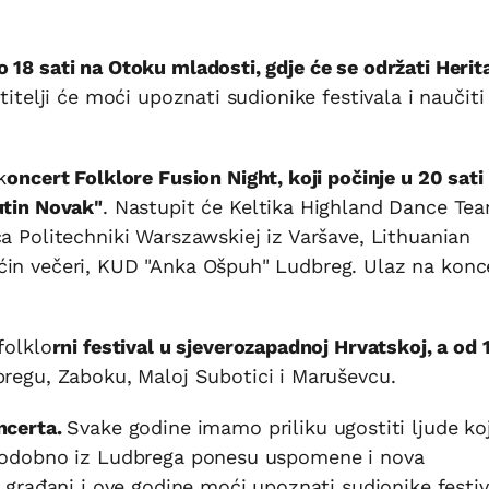
o 18 sati na Otoku mladosti, gdje će se održati Herit
etitelji će moći upoznati sudionike festivala i naučiti
k
oncert Folklore Fusion Night, koji počinje u 20 sati
utin Novak"
. Nastupit će Keltika Highland Dance Tea
ca Politechniki Warszawskiej iz Varšave, Lithuanian
ćin večeri, KUD "Anka Ošpuh" Ludbreg. Ulaz na konce
folklo
rni festival u sjeverozapadnoj Hrvatskoj, a od 
regu, Zaboku, Maloj Subotici i Maruševcu.
ncerta.
Svake godine imamo priliku ugostiti ljude koj
istodobno iz Ludbrega ponesu uspomene i nova
e građani i ove godine moći upoznati sudionike festiv