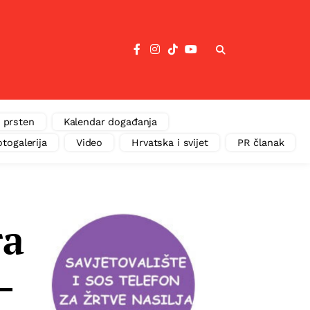
 prsten
Kalendar događanja
otogalerija
Video
Hrvatska i svijet
PR članak
ra
–