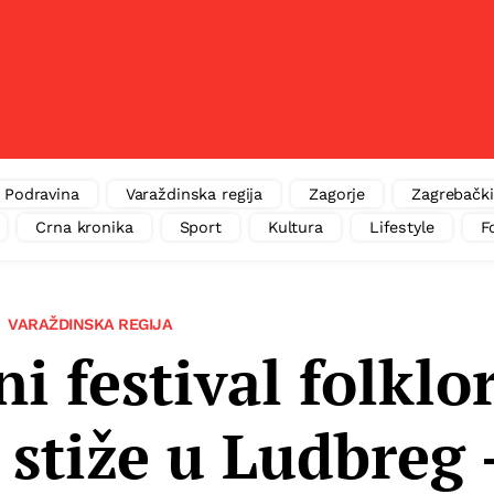
Podravina
Varaždinska regija
Zagorje
Zagrebački
Crna kronika
Sport
Kultura
Lifestyle
F
VARAŽDINSKA REGIJA
 festival folklo
stiže u Ludbreg 