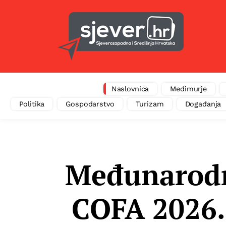
Naslovnica
Međimurje
Politika
Gospodarstvo
Turizam
Događanja
Međunarodni
COFA 2026. 