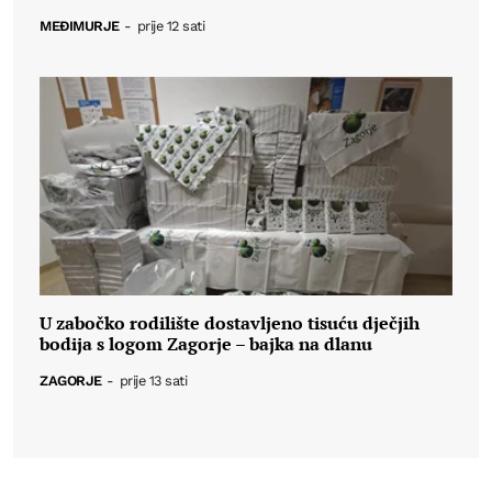
MEĐIMURJE
-
prije 12 sati
U zabočko rodilište dostavljeno tisuću dječjih
bodija s logom Zagorje – bajka na dlanu
ZAGORJE
-
prije 13 sati