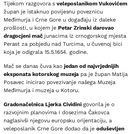
Tijekom razgovora s
veleposlanikom Vukovićem
župan je istaknuo povijesnu poveznicu
Međimurja i Crne Gore u događaju iz daleke
prošlosti, u kojem je
Petar Zrinski darovao
dragocjeni mač
junacima iz crnogorskog mjesta
Perast za pobjedu nad Turcima, u čuvenoj bici
koja je odigrala 15.5.1654. godine.
Mač se danas čuva kao
jedan od najvrjednijih
eksponata kotorskog muzeja
pa je župan Matija
Posavec inicirao povezivanje našega Muzeja
Međimurja i muzeja u Kotoru.
Gradonačelnica Ljerka Cividini
govorila je o
razvojnim planovima i dosezima Čakovca
naglasivši njegovu europsku orijentaciju, a
veleposlanik Crne Gore dodao da je
oduševljen