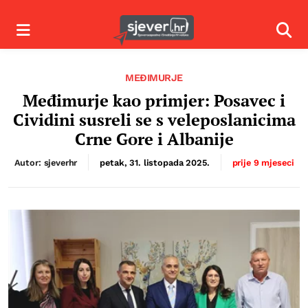
Izbornik
Izbor
MEĐIMURJE
Međimurje kao primjer: Posavec i
Cividini susreli se s veleposlanicima
Crne Gore i Albanije
Autor: sjeverhr
petak, 31. listopada 2025.
prije 9 mjeseci