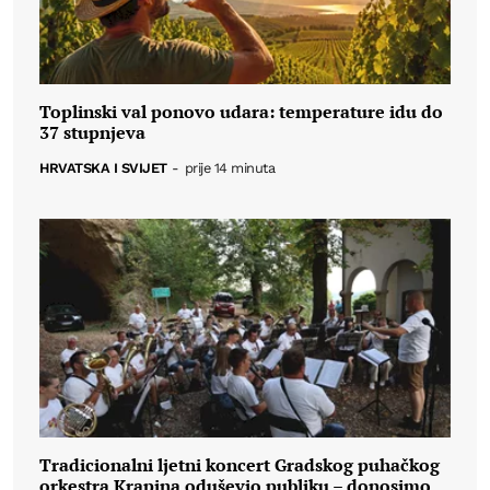
Toplinski val ponovo udara: temperature idu do
37 stupnjeva
HRVATSKA I SVIJET
-
prije 14 minuta
Tradicionalni ljetni koncert Gradskog puhačkog
orkestra Krapina oduševio publiku – donosimo