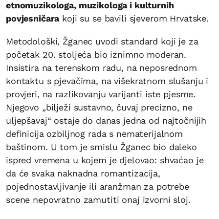
etnomuzikologa, muzikologa i kulturnih
povjesničara
koji su se bavili sjeverom Hrvatske.
Metodološki, Žganec uvodi standard koji je za
početak 20. stoljeća bio iznimno moderan.
Insistira na terenskom radu, na neposrednom
kontaktu s pjevačima, na višekratnom slušanju i
provjeri, na razlikovanju varijanti iste pjesme.
Njegovo „bilježi sustavno, čuvaj precizno, ne
uljepšavaj“ ostaje do danas jedna od najtočnijih
definicija ozbiljnog rada s nematerijalnom
baštinom. U tom je smislu Žganec bio daleko
ispred vremena u kojem je djelovao: shvaćao je
da će svaka naknadna romantizacija,
pojednostavljivanje ili aranžman za potrebe
scene nepovratno zamutiti onaj izvorni sloj.