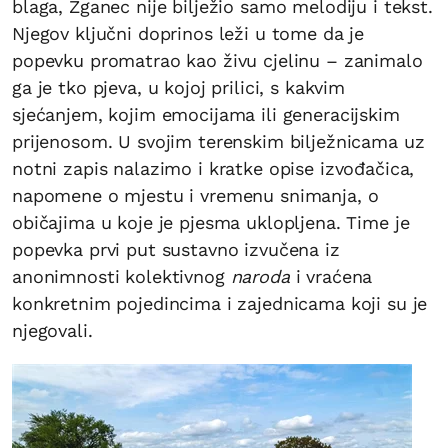
blaga, Žganec nije bilježio samo melodiju i tekst.
Njegov ključni doprinos leži u tome da je
popevku promatrao kao živu cjelinu – zanimalo
ga je tko pjeva, u kojoj prilici, s kakvim
sjećanjem, kojim emocijama ili generacijskim
prijenosom. U svojim terenskim bilježnicama uz
notni zapis nalazimo i kratke opise izvođačica,
napomene o mjestu i vremenu snimanja, o
običajima u koje je pjesma uklopljena. Time je
popevka prvi put sustavno izvučena iz
anonimnosti kolektivnog
naroda
i vraćena
konkretnim pojedincima i zajednicama koji su je
njegovali.