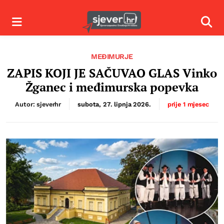
Izbornik
Izbor
MEĐIMURJE
ZAPIS KOJI JE SAČUVAO GLAS Vinko
Žganec i međimurska popevka
Autor: sjeverhr
subota, 27. lipnja 2026.
prije 1 mjesec