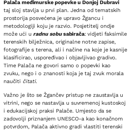
Palača međimurske popevke u Donjoj Dubravi
taj sloj stavlja u prvi plan. Jedna od tematskih
prostorija posvećena je upravo Žgancu i
metodologiji koju je razvio. Posjetitelj ondje
može ući u
radnu sobu
sabirača
: vidjeti faksimile
terenskih bilježnica, originalne notne zapise,
fotografije s terena, ali i načine na koje je kasnije
klasificirao, uspoređivao i objavljivao gradivo.
Time Palača ne govori samo o popevki kao
zvuku, nego i o znanosti koja je taj zvuk morala
naučiti
čitati
.
Važno je što se Žgančev pristup ne zaustavlja u
vitrini, nego se nastavlja u suvremenoj kustoskoj
i edukacijskoj praksi Palače. Umjesto da se
zadovolji priznanjem UNESCO-a kao konačnom
potvrdom, Palača aktivno gradi vlastiti terenski