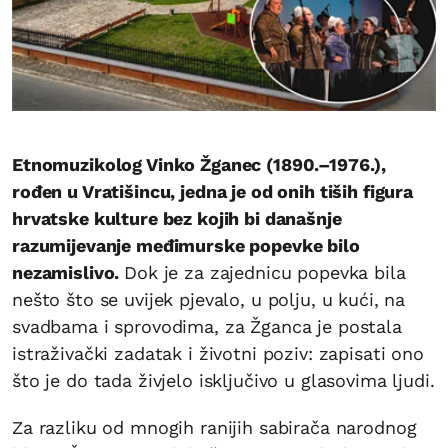
Etnomuzikolog Vinko Žganec (1890.–1976.),
rođen u Vratišincu, jedna je od onih tiših figura
hrvatske kulture bez kojih bi današnje
razumijevanje međimurske popevke bilo
nezamislivo.
Dok je za zajednicu popevka bila
nešto što se uvijek pjevalo, u polju, u kući, na
svadbama i sprovodima, za Žganca je postala
istraživački zadatak i životni poziv: zapisati ono
što je do tada živjelo isključivo u glasovima ljudi.
Za razliku od mnogih ranijih sabirača narodnog