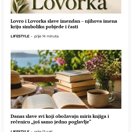
Lovro i Lovorka slave imendan – njihova imena
kriju simboliku pobjede i časti
LIFESTYLE
-
prije 14 minuta
Danas slave svi koji obožavaju miris knjiga i
rečenicu „još samo jedno poglavlje“
LIFESTYLE
-
prije 13 sati