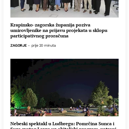
Krapinsko-zagorska županija poziva
umirovljenike na prijavu projekata u sklopu
participativnog proračuna
ZAGORJE
-
prije 20 minuta
Nebeski spektakl u Ludbregu: Pomrčina Sunca i
Suze svetog Lovre uz obiteljski program, vatreni