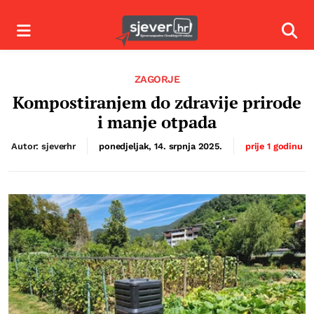
Izbornik
Izbor
ZAGORJE
Kompostiranjem do zdravije prirode
i manje otpada
Autor: sjeverhr
ponedjeljak, 14. srpnja 2025.
prije 1 godinu