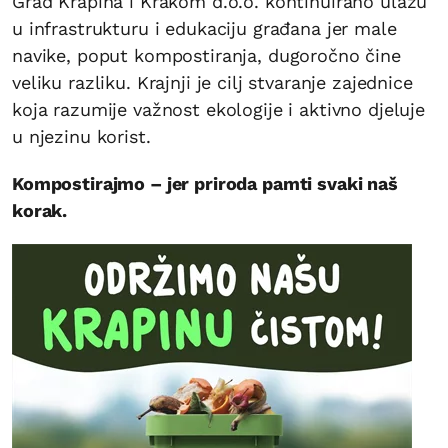
Grad Krapina i Krakom d.o.o. kontinuirano ulažu
u infrastrukturu i edukaciju građana jer male
navike, poput kompostiranja, dugoročno čine
veliku razliku. Krajnji je cilj stvaranje zajednice
koja razumije važnost ekologije i aktivno djeluje
u njezinu korist.
Kompostirajmo – jer priroda pamti svaki naš
korak.