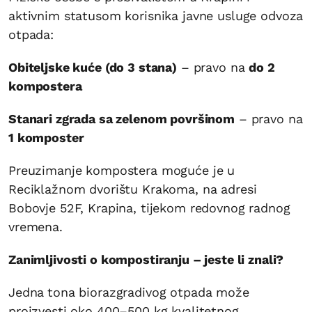
aktivnim statusom korisnika javne usluge odvoza
otpada:
Obiteljske kuće (do 3 stana)
– pravo na
do 2
kompostera
Stanari zgrada sa zelenom površinom
– pravo na
1 komposter
Preuzimanje kompostera moguće je u
Reciklažnom dvorištu Krakoma, na adresi
Bobovje 52F, Krapina, tijekom redovnog radnog
vremena.
Zanimljivosti o kompostiranju – jeste li znali?
Jedna
tona biorazgradivog otpada može
proizvesti oko 400–500 kg kvalitetnog