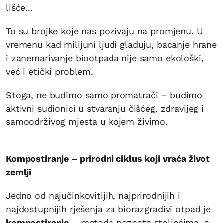
lišće...
To su brojke koje nas pozivaju na promjenu. U
vremenu kad milijuni ljudi gladuju, bacanje hrane
i zanemarivanje biootpada nije samo ekološki,
već i etički problem.
Stoga, ne budimo samo promatrači – budimo
aktivni sudionici u stvaranju čišćeg, zdravijeg i
samoodrživog mjesta u kojem živimo.
Kompostiranje – prirodni ciklus koji vraća život
zemlji
Jedno od najučinkovitijih, najprirodnijih i
najdostupnijih rješenja za biorazgradivi otpad je
kompostiranje
– metoda poznata stoljećima, a