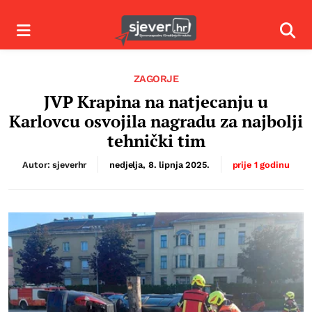
Izbornik
Izbor
ZAGORJE
JVP Krapina na natjecanju u
Karlovcu osvojila nagradu za najbolji
tehnički tim
Autor: sjeverhr
nedjelja, 8. lipnja 2025.
prije 1 godinu