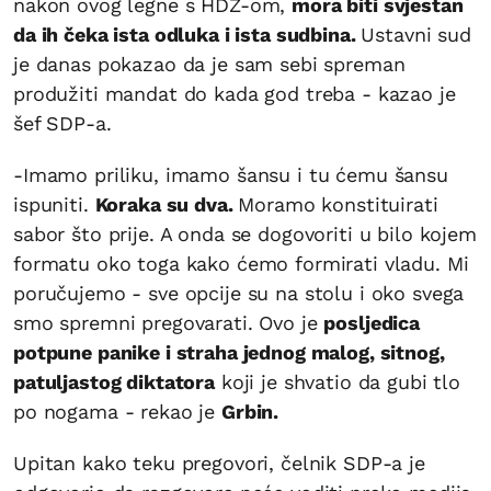
nakon ovog legne s HDZ-om,
mora biti svjestan
da ih čeka ista odluka i ista sudbina.
Ustavni sud
je danas pokazao da je sam sebi spreman
produžiti mandat do kada god treba - kazao je
šef SDP-a.
-Imamo priliku, imamo šansu i tu ćemu šansu
ispuniti.
Koraka su dva.
Moramo konstituirati
sabor što prije. A onda se dogovoriti u bilo kojem
formatu oko toga kako ćemo formirati vladu. Mi
poručujemo - sve opcije su na stolu i oko svega
smo spremni pregovarati. Ovo je
posljedica
potpune panike i straha jednog malog, sitnog,
patuljastog diktatora
koji je shvatio da gubi tlo
po nogama - rekao je
Grbin.
Upitan kako teku pregovori, čelnik SDP-a je