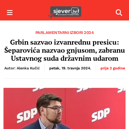
Izbornik
Izbor
PARLAMENTARNI IZBORI 2024
Grbin sazvao izvanrednu presicu:
Šeparovića nazvao gnjusom, zabranu
Ustavnog suda državnim udarom
Autor: Alenka Kučić
petak, 19. travnja 2024.
prije 2 godine