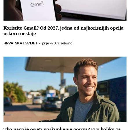
Koristite Gmail? Od 2027. jedna od najkorisnijih opcija
uskoro nestaje
HRVATSKA I SVIJET
-
prije -2562 sekundi
Tko najviše osjeti poskupljenje goriva? Evo koliko za