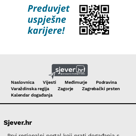
Naslovnica
Vijesti
Međimurje
Podravina
Varaždinska regija
Zagorje
Zagrebački prsten
Kalendar događanja
Sjever.hr
Prvi regionalni portal koji prati događanja s