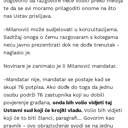
odgovorio da razgovore neće voditi preko medija
te da se svi moramo prilagoditi onome na što
nas Ustav prisiljava.
-Milanović može sudjelovati u konzultacijama.
Sadržaj onoga o čemu razgovaram s kolegama
neću javno prezentirati dok ne dođe trenutak -
naglasio je.
Novinare je zanimalo je li Milanović mandatar.
-Mandatar nije, mandatar se postaje kad se
skupi 76 potpisa. Ako dođe do toga da jednu
osobu podrži 76 zastupnika koji su dobili
povjerenje građana,
onda bih volio vidjeti taj
Ustavni sud koji će krojiti vladu.
Volio bih vidjeti
koji će to biti članci, paragrafi… Govorim kao
pravnik - ovo obrazloženje svodi se na jednu