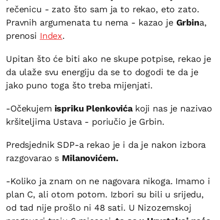
rečenicu - zato što sam ja to rekao, eto zato.
Pravnih argumenata tu nema - kazao je
Grbin
a,
prenosi
Index
.
Upitan što će biti ako ne skupe potpise, rekao je
da ulaže svu energiju da se to dogodi te da je
jako puno toga što treba mijenjati.
-Očekujem
ispriku Plenkovića
koji nas je nazivao
kršiteljima Ustava - poriučio je Grbin.
Predsjednik SDP-a rekao je i da je nakon izbora
razgovarao s
Milanovićem.
-Koliko ja znam on ne nagovara nikoga. Imamo i
plan C, ali otom potom. Izbori su bili u srijedu,
od tad nije prošlo ni 48 sati. U Nizozemskoj