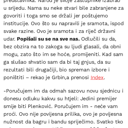
predstavnika. Narod je svoje zastupnike izabrao
u srijedu. Nama su neke stvari bile zabranjene za
govoriti i toga smo se držali jer poštujemo
institucije. Ovo što su napravili je sramota, ispod
svake razine. Ovo je sramota i za riječ državni
udar.
Popišali su se na sve nas.
Odlučili su da,
bez obzira na to zakoga su ljudi glasali, da obni
mogu, zato što im se hoće, promijeniti. Kad sam
ga slušao shvatio sam da bi taj gnjus, da su
rezultati bili drugačiji, bio spreman izbore i
poništiti – rekao je Grbin,a prenosi
Index
.
-Poručujem im da odmah sazovu novu sjednicu i
donesu odluku kakvu su htjeli: Jedini premijer
smije biti Plenković. Poručujem im - neće vam
proći. Ovo nije povijesna prilika, ovo je povijesna
nužnost da bagru i bandu spriječimo. Svatko tko