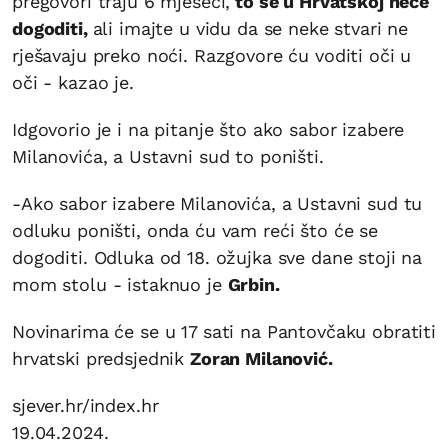
pregovori traju 6 mjeseci,
to se u Hrvatskoj neće
dogoditi,
ali imajte u vidu da se neke stvari ne
rješavaju preko noći. Razgovore ću voditi oči u
oči - kazao je.
Idgovorio je i na pitanje što ako sabor izabere
Milanovića, a Ustavni sud to poništi.
-Ako sabor izabere Milanovića, a Ustavni sud tu
odluku poništi, onda ću vam reći što će se
dogoditi. Odluka od 18. ožujka sve dane stoji na
mom stolu - istaknuo je
Grbin.
Novinarima će se u 17 sati na Pantovčaku obratiti
hrvatski predsjednik
Zoran Milanović.
sjever.hr/index.hr
19.04.2024.