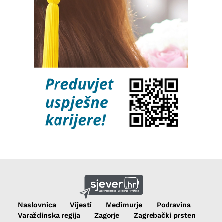
Naslovnica
Vijesti
Međimurje
Podravina
Varaždinska regija
Zagorje
Zagrebački prsten