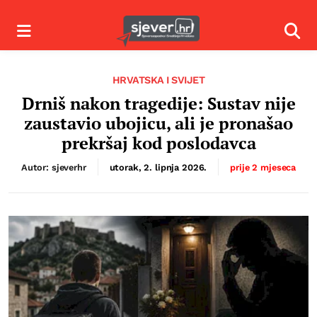
Izbornik
Izbor
HRVATSKA I SVIJET
Drniš nakon tragedije: Sustav nije
zaustavio ubojicu, ali je pronašao
prekršaj kod poslodavca
Autor: sjeverhr
utorak, 2. lipnja 2026.
prije 2 mjeseca