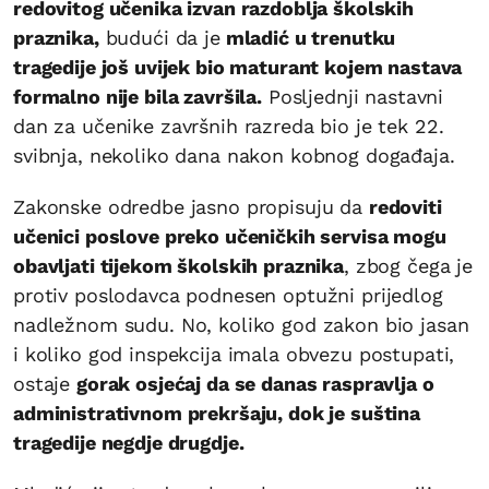
redovitog učenika izvan razdoblja školskih
praznika,
budući da je
mladić u trenutku
tragedije još uvijek bio maturant kojem nastava
formalno nije bila završila.
Posljednji nastavni
dan za učenike završnih razreda bio je tek 22.
svibnja, nekoliko dana nakon kobnog događaja.
Zakonske odredbe jasno propisuju da
redoviti
učenici poslove preko učeničkih servisa mogu
obavljati tijekom školskih praznika
, zbog čega je
protiv poslodavca podnesen optužni prijedlog
nadležnom sudu. No, koliko god zakon bio jasan
i koliko god inspekcija imala obvezu postupati,
ostaje
gorak osjećaj da se danas raspravlja o
administrativnom prekršaju, dok je suština
tragedije negdje drugdje.