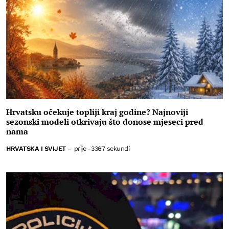
Hrvatsku očekuje topliji kraj godine? Najnoviji
sezonski modeli otkrivaju što donose mjeseci pred
nama
HRVATSKA I SVIJET
-
prije -3367 sekundi