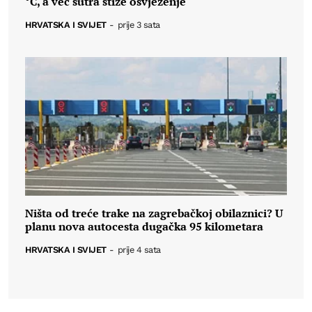
°C, a već sutra stiže osvježenje
HRVATSKA I SVIJET
-
prije 3 sata
Ništa od treće trake na zagrebačkoj obilaznici? U
planu nova autocesta dugačka 95 kilometara
HRVATSKA I SVIJET
-
prije 4 sata