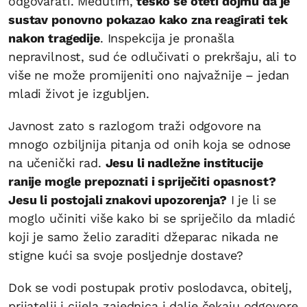
odgovarati. Međutim,
teško se oteti dojmu da je
sustav ponovno pokazao kako zna reagirati tek
nakon tragedije
. Inspekcija je pronašla
nepravilnost, sud će odlučivati o prekršaju, ali to
više ne može promijeniti ono najvažnije – jedan
mladi život je izgubljen.
Javnost zato s razlogom traži odgovore na
mnogo ozbiljnija pitanja od onih koja se odnose
na učenički rad.
Jesu li nadležne institucije
ranije mogle prepoznati i spriječiti opasnost?
Jesu li postojali znakovi upozorenja?
I je li se
moglo učiniti više kako bi se spriječilo da mladić
koji je samo želio zaraditi džeparac nikada ne
stigne kući sa svoje posljednje dostave?
Dok se vodi postupak protiv poslodavca, obitelj,
prijatelji i cijela zajednica i dalje čekaju odgovore