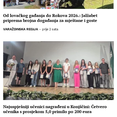
Od lovačkog gađanja do Rokova 2026.: Jalžabet
priprema brojna događanja za mještane i goste
VARAŽDINSKA REGIJA
-
prije 2 sata
Najuspješniji učenici nagrađeni u Konjščini: Četvero
učenika s prosjekom 5,0 primilo po 200 eura