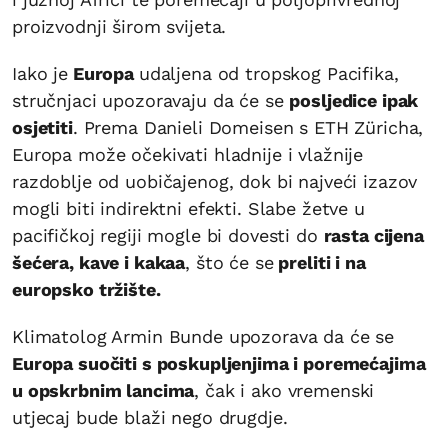
proizvodnji širom svijeta.
Iako je
Europa
udaljena od tropskog Pacifika,
stručnjaci upozoravaju da će se
posljedice ipak
osjetiti
. Prema Danieli Domeisen s ETH Züricha,
Europa može očekivati hladnije i vlažnije
razdoblje od uobičajenog, dok bi najveći izazov
mogli biti indirektni efekti. Slabe žetve u
pacifičkoj regiji mogle bi dovesti do
rasta cijena
šećera, kave i kakaa
, što će se
preliti i na
europsko tržište.
Klimatolog Armin Bunde upozorava da će se
Europa suočiti s poskupljenjima i poremećajima
u opskrbnim lancima
, čak i ako vremenski
utjecaj bude blaži nego drugdje.