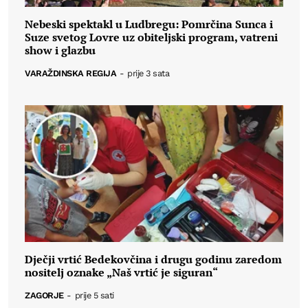
Nebeski spektakl u Ludbregu: Pomrčina Sunca i
Suze svetog Lovre uz obiteljski program, vatreni
show i glazbu
VARAŽDINSKA REGIJA
-
prije 3 sata
Dječji vrtić Bedekovčina i drugu godinu zaredom
nositelj oznake „Naš vrtić je siguran“
ZAGORJE
-
prije 5 sati