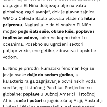
da „uvjeti El Niña dolijevaju ulje na vatru
globalnog zagrijavanja“, dok je glavna tajnica
WMO‑a Celeste Saulo pozvala vlade na
hitnu
pripremu
. Naglasila je da bi snažan El Niño
mogao
pogoršati suše, obilne kiše, poplave i
toplinske valove,
kako na kopnu tako i u
oceanima. Posebno su ugroženi sektori
poljoprivrede, energetike, zdravstva i opskrbe
vodom.
El Niño je prirodni klimatski fenomen koji se
javlja svake
dvije do sedam godina
, a
karakterizira ga zagrijavanje površinskih voda
središnjeg i istočnog Pacifika. Posljedice su
globalne:
poplave
u Južnoj Americi i istočnoj
Africi,
suše i požari
u jugoistočnoj Aziji, Australiji
i južnoj Africi te poremećaji u poljoprivrednoj