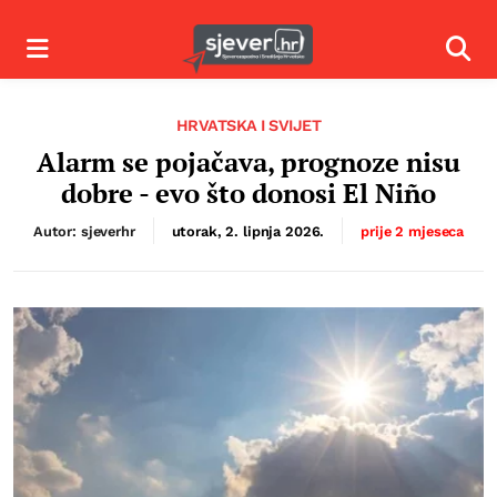
Izbornik
Izbor
HRVATSKA I SVIJET
Alarm se pojačava, prognoze nisu
dobre - evo što donosi El Niño
Autor: sjeverhr
utorak, 2. lipnja 2026.
prije 2 mjeseca