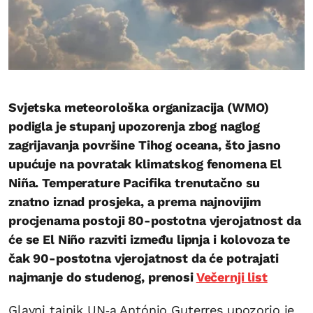
Svjetska meteorološka organizacija (WMO)
podigla je stupanj upozorenja zbog naglog
zagrijavanja površine Tihog oceana, što jasno
upućuje na povratak klimatskog fenomena El
Niña. Temperature Pacifika trenutačno su
znatno iznad prosjeka, a prema najnovijim
procjenama postoji 80-postotna vjerojatnost da
će se El Niño razviti između lipnja i kolovoza te
čak 90-postotna vjerojatnost da će potrajati
najmanje do studenog, prenosi
Večernji list
Glavni tajnik UN‑a António Guterres upozorio je