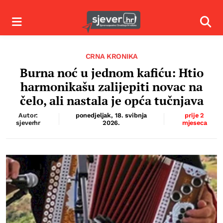
Izbornik
Izbor
CRNA KRONIKA
Burna noć u jednom kafiću: Htio
harmonikašu zalijepiti novac na
čelo, ali nastala je opća tučnjava
Autor:
ponedjeljak, 18. svibnja
prije 2
sjeverhr
2026.
mjeseca