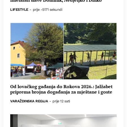
Imendan slave Dominik, Nedjeljko i Dinko
LIFESTYLE
-
prije -5171 sekundi
Od lovačkog gađanja do Rokova 2026.: Jalžabet
priprema brojna događanja za mještane i goste
VARAŽDINSKA REGIJA
-
prije 12 sati