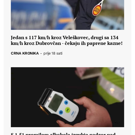
Jedan s 117 km/h kroz Veleškovec, drugi sa 134
km/h kroz Dubrovčan - čekaju ih paprene kazne!
CRNA KRONIKA
-
prije 18 sati
S 1,51 promilom alkohola izgubio nadzor nad