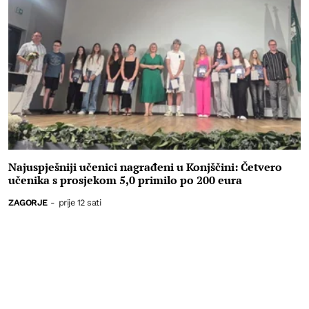
Najuspješniji učenici nagrađeni u Konjščini: Četvero
učenika s prosjekom 5,0 primilo po 200 eura
ZAGORJE
-
prije 12 sati