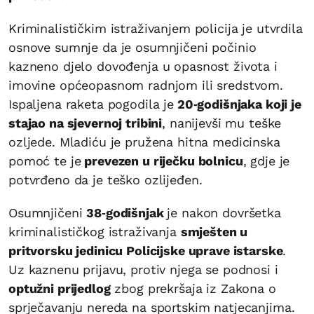
Kriminalističkim istraživanjem policija je utvrdila
osnove sumnje da je osumnjičeni počinio
kazneno djelo dovođenja u opasnost života i
imovine općeopasnom radnjom ili sredstvom.
Ispaljena raketa pogodila je
20‑godišnjaka koji je
stajao na sjevernoj tribini
, nanijevši mu teške
ozljede. Mladiću je pružena hitna medicinska
pomoć te je
prevezen u riječku bolnicu
, gdje je
potvrđeno da je teško ozlijeđen.
Osumnjičeni
38‑godišnjak
je nakon dovršetka
kriminalističkog istraživanja
smješten u
pritvorsku jedinicu Policijske uprave istarske
.
Uz kaznenu prijavu, protiv njega se podnosi i
optužni prijedlog
zbog prekršaja iz Zakona o
sprječavanju nereda na sportskim natjecanjima.