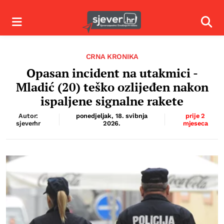
Izbornik
Izbor
CRNA KRONIKA
Opasan incident na utakmici -
Mladić (20) teško ozlijeđen nakon
ispaljene signalne rakete
Autor:
ponedjeljak, 18. svibnja
prije 2
sjeverhr
2026.
mjeseca