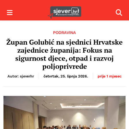
Izbornik
Izbor
PODRAVINA
Župan Golubić na sjednici Hrvatske
zajednice županija: Fokus na
sigurnost djece, otpad i razvoj
poljoprivrede
Autor: sjeverhr
četvrtak, 25. lipnja 2026.
prije 1 mjesec