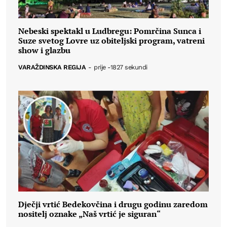
Nebeski spektakl u Ludbregu: Pomrčina Sunca i
Suze svetog Lovre uz obiteljski program, vatreni
show i glazbu
VARAŽDINSKA REGIJA
-
prije -1827 sekundi
Dječji vrtić Bedekovčina i drugu godinu zaredom
nositelj oznake „Naš vrtić je siguran“