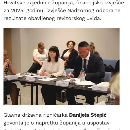
Hrvatske zajednice županija, financijsko izvješće
za 2025. godinu, izvješće Nadzornog odbora te
rezultate obavljenog revizorskog uvida.
Glavna državna rizničarka
Danijela Stepić
govorila je o napretku županija u uspostavi