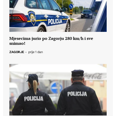
Mjesecima jurio po Zagorju 280 km/h i sve
snimao!
ZAGORJE
-
prije 1 dan