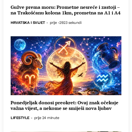
Gužve prema moru: Prometne nesreće i zastoji –
na Trakošćanu kolona 1km, prometna na A1 i A4
HRVATSKA I SVIJET
-
prije -2923 sekundi
Ponedjeljak donosi preokret: Ovaj znak očekuje
važna vijest, a nekome se smiješi nova ljubav
LIFESTYLE
-
prije 24 minute