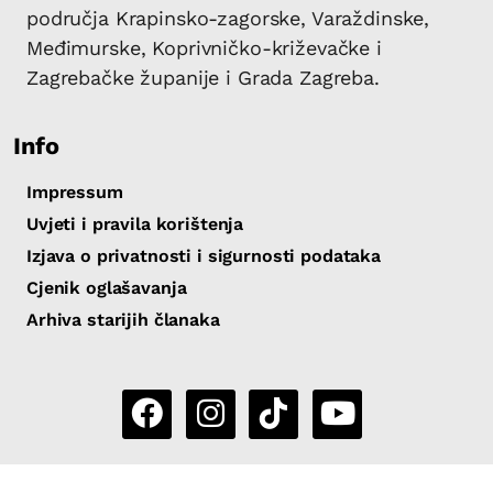
područja Krapinsko-zagorske, Varaždinske,
Međimurske, Koprivničko-križevačke i
Zagrebačke županije i Grada Zagreba.
Info
Impressum
Uvjeti i pravila korištenja
Izjava o privatnosti i sigurnosti podataka
Cjenik oglašavanja
Arhiva starijih članaka
Copyright 2026 by Sjever.hr
|
Powered by
eNewsCMS
|
X-