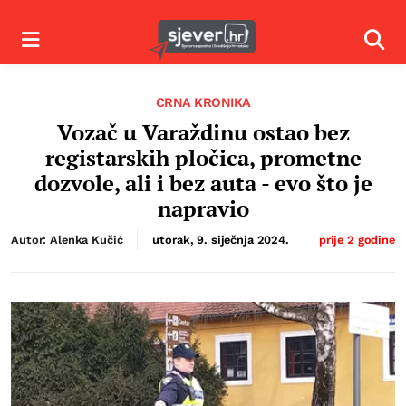
Izbornik
Izbor
CRNA KRONIKA
Vozač u Varaždinu ostao bez
registarskih pločica, prometne
dozvole, ali i bez auta - evo što je
napravio
Autor: Alenka Kučić
utorak, 9. siječnja 2024.
prije 2 godine