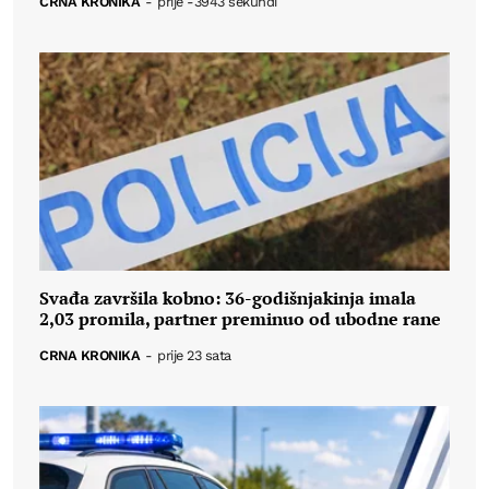
CRNA KRONIKA
-
prije -3943 sekundi
Svađa završila kobno: 36-godišnjakinja imala
2,03 promila, partner preminuo od ubodne rane
CRNA KRONIKA
-
prije 23 sata