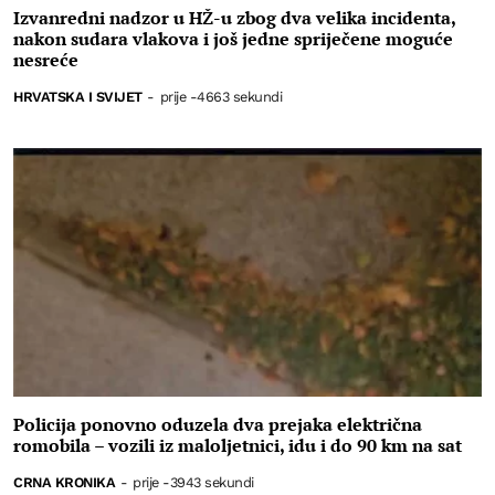
Izvanredni nadzor u HŽ-u zbog dva velika incidenta,
nakon sudara vlakova i još jedne spriječene moguće
nesreće
HRVATSKA I SVIJET
-
prije -4663 sekundi
Policija ponovno oduzela dva prejaka električna
romobila – vozili iz maloljetnici, idu i do 90 km na sat
CRNA KRONIKA
-
prije -3943 sekundi