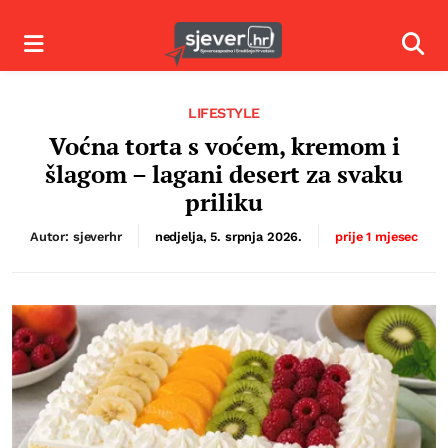
Izbornik
Izbor
LIFESTYLE
Voćna torta s voćem, kremom i
šlagom – lagani desert za svaku
priliku
Autor: sjeverhr
nedjelja, 5. srpnja 2026.
prije 1 mjesec