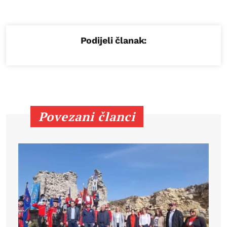
Podijeli članak:
Povezani članci