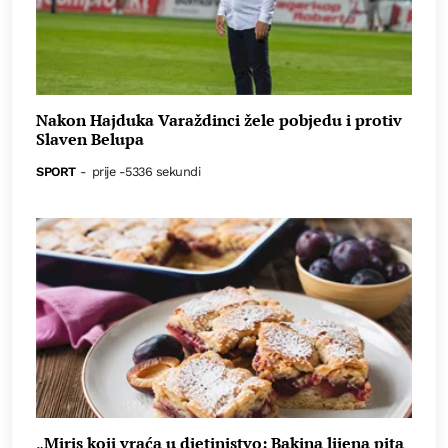
Nakon Hajduka Varaždinci žele pobjedu i protiv
Slaven Belupa
SPORT
-
prije -5336 sekundi
„Miris koji vraća u djetinjstvo: Bakina lijena pita