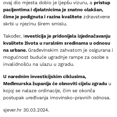
ovaj dio mjesta dobio je ljepšu vizuru, a
pristup
pacijentima i djelatnicima je znatno olakšan,
čime je podignuta i razina kvalitete
zdravstvene
skrbi u njezinu širem smislu.
Također, i
nvesticija je pridonijela izjednačavanju
kvalitete života u ruralnim sredinama u odnosu
na urbane.
Građevinskim zahvatom je osigurana i
mogućnost buduće ugradnje rampe za osobe s
invalidnošću na ulazu u zgradu.
U narednim investicijskim ciklusima,
Međimurska županija će obnoviti cijelu zgradu
u
kojoj se nalaze ordinacije, čim se okonča
postupak uređivanja imovinsko-pravnih odnosa.
sjever.hr 30.03.2024.