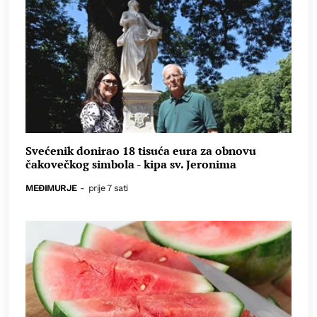
Svećenik donirao 18 tisuća eura za obnovu
čakovečkog simbola - kipa sv. Jeronima
MEĐIMURJE
-
prije 7 sati