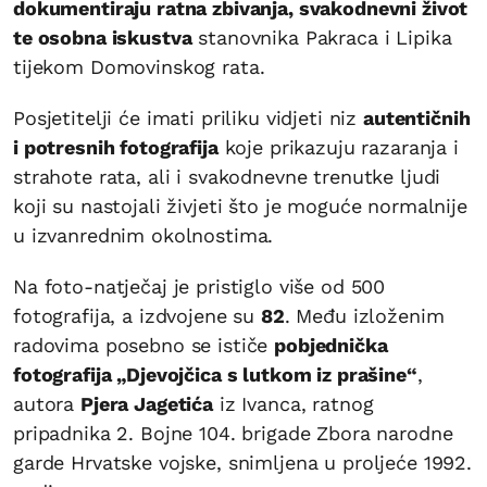
dokumentiraju ratna zbivanja, svakodnevni život
te osobna iskustva
stanovnika Pakraca i Lipika
tijekom Domovinskog rata.
Posjetitelji će imati priliku vidjeti niz
autentičnih
i potresnih fotografija
koje prikazuju razaranja i
strahote rata, ali i svakodnevne trenutke ljudi
koji su nastojali živjeti što je moguće normalnije
u izvanrednim okolnostima.
Na foto-natječaj je pristiglo više od 500
fotografija, a izdvojene su
82
. Među izloženim
radovima posebno se ističe
pobjednička
fotografija „Djevojčica s lutkom iz prašine“
,
autora
Pjera Jagetića
iz Ivanca, ratnog
pripadnika 2. Bojne 104. brigade Zbora narodne
garde Hrvatske vojske, snimljena u proljeće 1992.