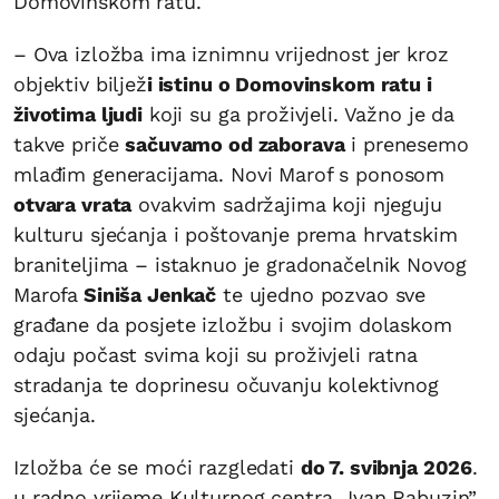
Domovinskom ratu.
– Ova izložba ima iznimnu vrijednost jer kroz
objektiv biljež
i istinu o Domovinskom ratu i
životima ljudi
koji su ga proživjeli. Važno je da
takve priče
sačuvamo od zaborava
i prenesemo
mlađim generacijama. Novi Marof s ponosom
otvara vrata
ovakvim sadržajima koji njeguju
kulturu sjećanja i poštovanje prema hrvatskim
braniteljima – istaknuo je gradonačelnik Novog
Marofa
Siniša Jenkač
te ujedno pozvao sve
građane da posjete izložbu i svojim dolaskom
odaju počast svima koji su proživjeli ratna
stradanja te doprinesu očuvanju kolektivnog
sjećanja.
Izložba će se moći razgledati
do 7. svibnja 2026
.
u radno vrijeme Kulturnog centra „Ivan Rabuzin”