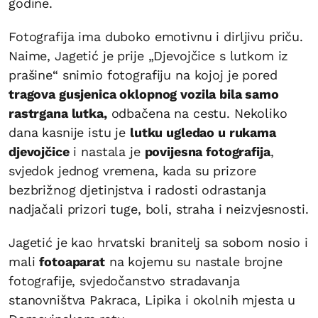
godine.
Fotografija ima duboko emotivnu i dirljivu priču.
Naime, Jagetić je prije „Djevojčice s lutkom iz
prašine“ snimio fotografiju na kojoj je pored
tragova gusjenica oklopnog vozila bila samo
rastrgana lutka,
odbačena na cestu. Nekoliko
dana kasnije istu je
lutku ugledao u rukama
djevojčice
i nastala je
povijesna fotografija
,
svjedok jednog vremena, kada su prizore
bezbrižnog djetinjstva i radosti odrastanja
nadjačali prizori tuge, boli, straha i neizvjesnosti.
Jagetić je kao hrvatski branitelj sa sobom nosio i
mali
fotoaparat
na kojemu su nastale brojne
fotografije, svjedočanstvo stradavanja
stanovništva Pakraca, Lipika i okolnih mjesta u