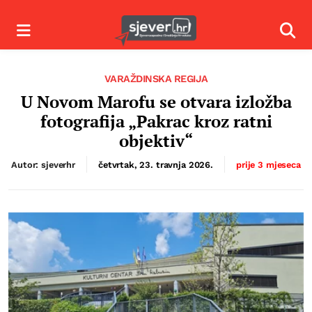
Izbornik
Izbor
VARAŽDINSKA REGIJA
U Novom Marofu se otvara izložba
fotografija „Pakrac kroz ratni
objektiv“
Autor: sjeverhr
četvrtak, 23. travnja 2026.
prije 3 mjeseca