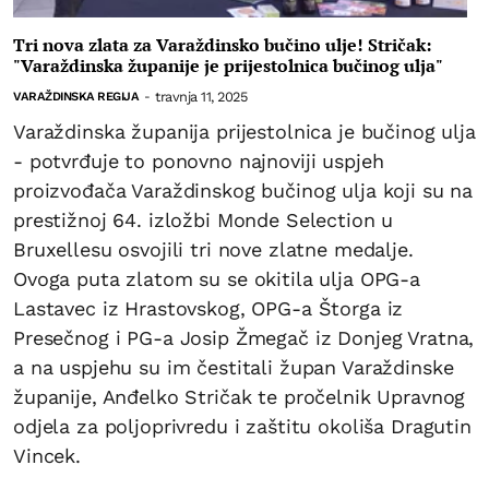
Tri nova zlata za Varaždinsko bučino ulje! Stričak:
"Varaždinska županije je prijestolnica bučinog ulja"
travnja 11, 2025
VARAŽDINSKA REGIJA
-
Varaždinska županija prijestolnica je bučinog ulja
- potvrđuje to ponovno najnoviji uspjeh
proizvođača Varaždinskog bučinog ulja koji su na
prestižnoj 64. izložbi Monde Selection u
Bruxellesu osvojili tri nove zlatne medalje.
Ovoga puta zlatom su se okitila ulja OPG-a
Lastavec iz Hrastovskog, OPG-a Štorga iz
Presečnog i PG-a Josip Žmegač iz Donjeg Vratna,
a na uspjehu su im čestitali župan Varaždinske
županije, Anđelko Stričak te pročelnik Upravnog
odjela za poljoprivredu i zaštitu okoliša Dragutin
Vincek.